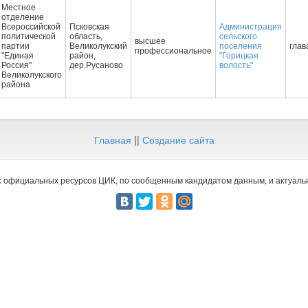
Местное
отделение
Всероссийской
Псковская
Администрация
политической
область,
сельского
высшее
партии
Великолукский
поселения
глав
профессиональное
"Единая
район,
"Горицкая
Россия"
дер.Русаново
волость"
Великолукского
района
Главная
||
Создание сайта
 официальных ресурсов ЦИК, по сообщенным кандидатом данным, и актуальн