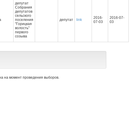
депутат
Собрания
депутатов
сельского
2016-
2016-07-
а
поселения
депутат
link
07-03
03
"Горицкая
волость"
первого
созыва
а на момент проведения выборов.