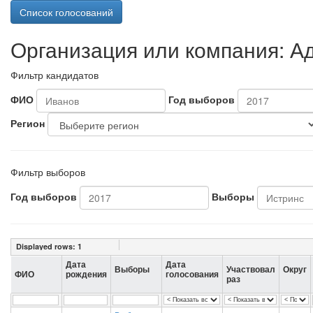
Список голосований
Организация или компания: Ад
Фильтр кандидатов
ФИО
Год выборов
Регион
Фильтр выборов
Год выборов
Выборы
Displayed rows:
1
Дата
Дата
Выборы
Участвовал
Округ
ФИО
рождения
голосования
раз