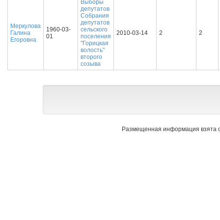
Выборы
депутатов
Собрания
депутатов
Меркулова
1960-03-
сельского
Галина
2010-03-14
2
2
01
поселения
Егоровна
"Горицкая
волость"
второго
созыва
Размещенная информация взята с