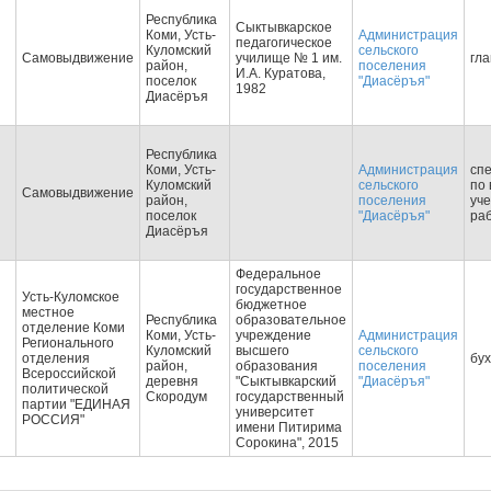
Республика
Сыктывкарское
Коми, Усть-
Администрация
педагогическое
Куломский
сельского
Самовыдвижение
училище № 1 им.
гла
район,
поселения
И.А. Куратова,
поселок
"Диасёръя"
1982
Диасёръя
Республика
Коми, Усть-
Администрация
сп
Куломский
сельского
по 
Самовыдвижение
район,
поселения
уч
поселок
"Диасёръя"
ра
Диасёръя
Федеральное
государственное
Усть-Куломское
бюджетное
местное
Республика
образовательное
отделение Коми
Коми, Усть-
учреждение
Администрация
Регионального
Куломский
высшего
сельского
отделения
бух
район,
образования
поселения
Всероссийской
деревня
"Сыктывкарский
"Диасёръя"
политической
Скородум
государственный
партии "ЕДИНАЯ
университет
РОССИЯ"
имени Питирима
Сорокина", 2015