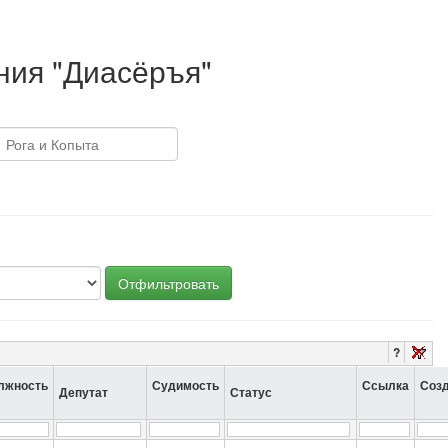
ния "Диасёръя"
Отфильтровать
?
лжность
Судимость
Ссылка
Соз
Депутат
Статус