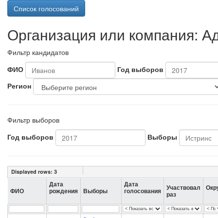
Список голосований
Организация или компания: А
Фильтр кандидатов
ФИО
Год выборов
Регион
Фильтр выборов
Год выборов
Выборы
Displayed rows:
3
Дата
Дата
Участвовал
Окр
ФИО
рождения
Выборы
голосования
раз