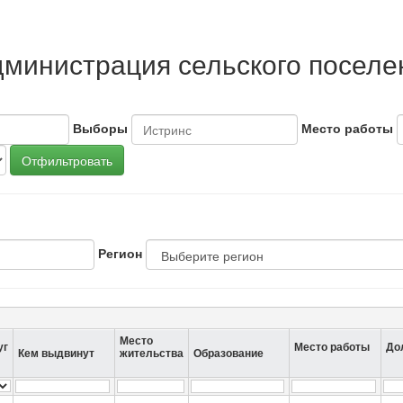
дминистрация сельского поселе
Выборы
Место работы
Отфильтровать
Регион
Место
уг
Место работы
До
Кем выдвинут
жительства
Образование