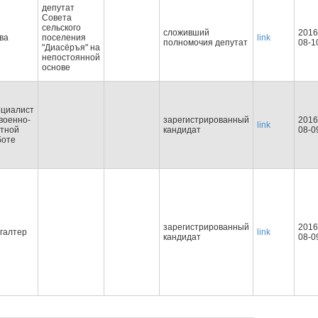
депутат
Совета
сельского
сложивший
2016
ва
поселения
link
полномочия депутат
08-1
"Диасёръя" на
непостоянной
основе
ециалист
военно-
зарегистрированный
2016
link
етной
кандидат
08-0
боте
зарегистрированный
2016
галтер
link
кандидат
08-0