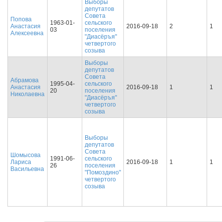
Выборы
депутатов
Совета
Попова
1963-01-
сельского
Анастасия
2016-09-18
2
1
03
поселения
Алексеевна
"Диасёръя"
четвертого
созыва
Выборы
депутатов
Совета
Абрамова
1995-04-
сельского
Анастасия
2016-09-18
1
1
20
поселения
Николаевна
"Диасёръя"
четвертого
созыва
Выборы
депутатов
Совета
Шомысова
1991-06-
сельского
Лариса
2016-09-18
1
1
26
поселения
Васильевна
"Помоздино"
четвертого
созыва