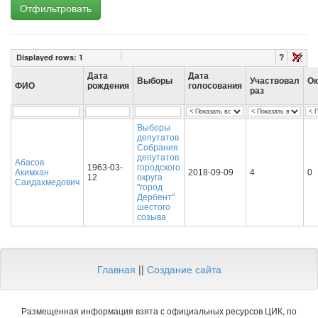
Отфильтровать
?
Displayed rows:
1
Дата
Дата
Выборы
Участвовал
Ок
ФИО
рождения
голосования
раз
Выборы
депутатов
Собрания
депутатов
Абасов
1963-03-
городского
Акимхан
2018-09-09
4
0
12
округа
Саидахмедович
"город
Дербент"
шестого
созыва
Главная
||
Создание сайта
Размещенная информация взята с официальных ресурсов ЦИК, по