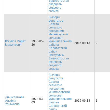
Башкортостан
двадцать
седьмого
созыва
Выборы
депутатов
Совета
сельского
поселения
Янгантауский
сельсовет
Юсупов Марат
1986-05-
муниципального
2015-09-13
2
Максутович
26
района
Салаватский
район
Республики
Башкортостан
двадцать
седьмого
созыва
Выборы
депутатов
Совета
сельского
поселения
Ишимбаевский
сельсовет
Динисламова
1973-03-
муниципального
Альфия
2015-09-13
1
03
района
Узбаковна
Салаватский
район