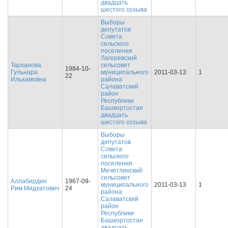
двадцать
шестого созыва
Выборы
депутатов
Совета
сельского
поселения
Лагеревский
Тарханова
сельсовет
1984-10-
Гульнара
муниципального
2011-03-13
1
22
Ильхамовна
района
Салаватский
район
Республики
Башкортостан
двадцать
шестого созыва
Выборы
депутатов
Совета
сельского
поселения
Мечетлинский
сельсовет
Аллабирдин
1967-09-
муниципального
2011-03-13
1
Рим Мидхатович
24
района
Салаватский
район
Республики
Башкортостан
двадцать