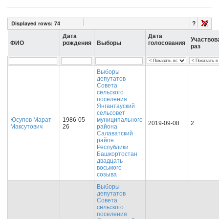
?
Displayed rows:
74
Дата
Дата
Участвов
ФИО
рождения
Выборы
голосования
раз
Выборы
депутатов
Совета
сельского
поселения
Янгантауский
сельсовет
Юсупов Марат
1986-05-
муниципального
2019-09-08
2
Максутович
26
района
Салаватский
район
Республики
Башкортостан
двадцать
восьмого
созыва
Выборы
депутатов
Совета
сельского
поселения