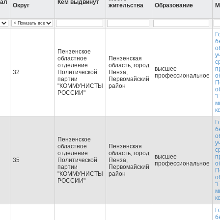
вал
Кем выдвинут
Округ
жительства
Образование
М
Г
б
о
Пензенское
у
областное
Пензенская
с
отделение
область, город
высшее
п
32
Политической
Пенза,
профессиональное
о
партии
Первомайский
П
"КОММУНИСТЫ
район
о
РОССИИ"
"
м
к
Г
б
о
Пензенское
у
областное
Пензенская
с
отделение
область, город
высшее
п
35
Политической
Пенза,
профессиональное
о
партии
Первомайский
П
"КОММУНИСТЫ
район
о
РОССИИ"
"
м
к
Г
б