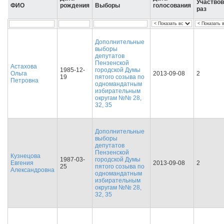
Участво
ФИО
рождения
Выборы
голосования
раз
Дополнительные
выборы
депутатов
Пензенской
Астахова
1985-12-
городской Думы
Ольга
2013-09-08
2
19
пятого созыва по
Петровна
одномандатным
избирательным
округам №№ 28,
32, 35
Дополнительные
выборы
депутатов
Пензенской
Кузнецова
1987-03-
городской Думы
Евгения
2013-09-08
2
25
пятого созыва по
Александровна
одномандатным
избирательным
округам №№ 28,
32, 35