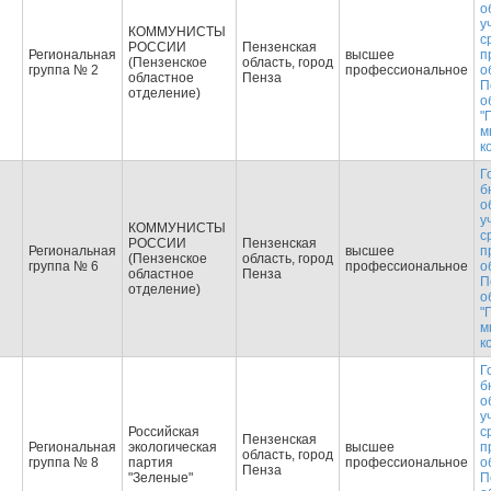
о
у
КОММУНИСТЫ
с
РОССИИ
Пензенская
Региональная
высшее
п
(Пензенское
область, город
группа № 2
профессиональное
о
областное
Пенза
П
отделение)
о
"
м
к
Г
б
о
у
КОММУНИСТЫ
с
РОССИИ
Пензенская
Региональная
высшее
п
(Пензенское
область, город
группа № 6
профессиональное
о
областное
Пенза
П
отделение)
о
"
м
к
Г
б
о
у
Российская
с
Пензенская
Региональная
экологическая
высшее
п
область, город
группа № 8
партия
профессиональное
о
Пенза
"Зеленые"
П