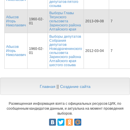
депутатов пятого
созыва
Выборы Главы
Абысов
Тягунского
1960-02-
Игорь
сельсовета
2013-09-08
7
01
Николаевич
Заринского района
Алтайского края
Выборы депутатов
Собрания
депутатов
Абысов
1960-02-
Новодраченинского
Игорь
2012-03-04
7
01
сельсовета
Николаевич
Заринского района
Алтайского края
шестого созыва
Главная
||
Создание сайта
Размещенная информация взята с официальных ресурсов ЦИК, по
сообщенным кандидатом данным, и актуальна на момент проведения
выборов.