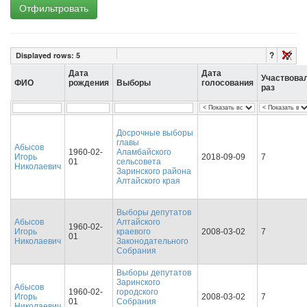
Отфильтровать
?
Displayed rows:
5
Дата
Дата
Участвова
ФИО
рождения
Выборы
голосования
раз
Досрочные выборы
главы
Абысов
1960-02-
Аламбайского
Игорь
2018-09-09
7
01
сельсовета
Николаевич
Заринского района
Алтайского края
Выборы депутатов
Абысов
Алтайского
1960-02-
Игорь
краевого
2008-03-02
7
01
Николаевич
Законодательного
Собрания
Выборы депутатов
Заринского
Абысов
1960-02-
городского
Игорь
2008-03-02
7
01
Собрания
Николаевич