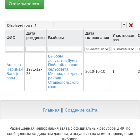
Отфильтровать
?
Displayed rows:
1
Дата
Дата
Участвовал
О
ФИО
рождения
Выборы
голосования
раз
Выборы
депутатов Думы
Агасиев
Побегайловского
Нариман
1971-12-
сельсовета
2010-10-10
1
2
Вагиф
23
Минераловодского
оглы
района
Ставропольского
края
Главная
||
Создание сайта
Размещенная информация взята с официальных ресурсов ЦИК, по
сообщенным кандидатом данным, и актуальна на момент проведения
выборов.