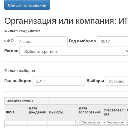
Список голосований
Организация или компания: И
Фильтр кандидатов
ФИО
Год выборов
Регион
Фильтр выборов
Год выборов
Выборы
Displayed rows:
1
Дата
Дата
Участвовал
ФИО
рождения
Выборы
голосования
раз