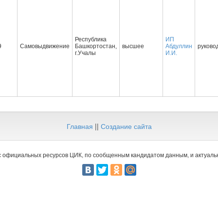
Республика
ИП
9
Самовыдвижение
Башкортостан,
высшее
Абдуллин
руково
г.Учалы
И.И.
Главная
||
Создание сайта
 официальных ресурсов ЦИК, по сообщенным кандидатом данным, и актуальн