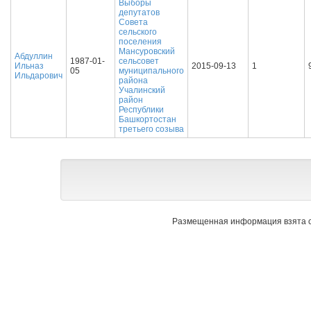
Выборы
депутатов
Совета
сельского
поселения
Мансуровский
Абдуллин
1987-01-
сельсовет
Ильназ
2015-09-13
1
05
муниципального
Ильдарович
района
Учалинский
район
Республики
Башкортостан
третьего созыва
Размещенная информация взята с