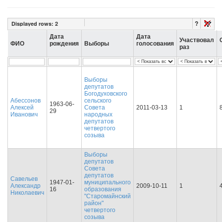
?
Displayed rows:
2
Дата
Дата
Участвовал
ФИО
рождения
Выборы
голосования
раз
Выборы
депутатов
Богодуховского
Абессонов
сельского
1963-06-
Алексей
Совета
2011-03-13
1
29
Иванович
народных
депутатов
четвертого
созыва
Выборы
депутатов
Совета
депутатов
Савельев
1947-01-
муниципального
Александр
2009-10-11
1
16
образования
Николаевич
"Старомайнский
район"
четвертого
созыва