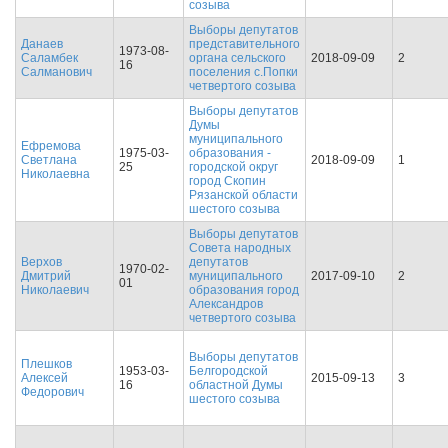
созыва
Выборы депутатов
Данаев
представительного
1973-08-
Саламбек
органа сельского
2018-09-09
2
16
Салманович
поселения с.Попки
четвертого созыва
Выборы депутатов
Думы
муниципального
Ефремова
1975-03-
образования -
Светлана
2018-09-09
1
25
городской округ
Николаевна
город Скопин
Рязанской области
шестого созыва
Выборы депутатов
Совета народных
Верхов
депутатов
1970-02-
Дмитрий
муниципального
2017-09-10
2
01
Николаевич
образования город
Александров
четвертого созыва
Выборы депутатов
Плешков
1953-03-
Белгородской
Алексей
2015-09-13
3
16
областной Думы
Федорович
шестого созыва