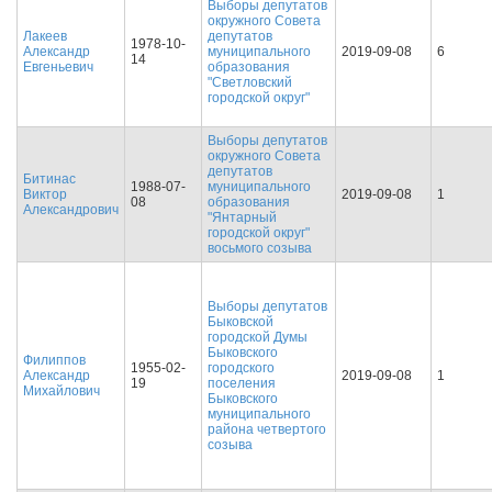
Выборы депутатов
окружного Совета
Лакеев
депутатов
1978-10-
Александр
муниципального
2019-09-08
6
14
Евгеньевич
образования
"Светловский
городской округ"
Выборы депутатов
окружного Совета
депутатов
Битинас
1988-07-
муниципального
Виктор
2019-09-08
1
08
образования
Александрович
"Янтарный
городской округ"
восьмого созыва
Выборы депутатов
Быковской
городской Думы
Быковского
Филиппов
1955-02-
городского
Александр
2019-09-08
1
19
поселения
Михайлович
Быковского
муниципального
района четвертого
созыва