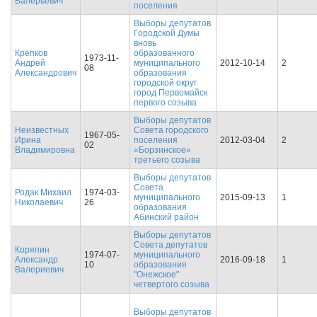
Валерьевич
поселения
Выборы депутатов
Городской Думы
вновь
Крепков
образованного
1973-11-
Андрей
муниципального
2012-10-14
2
08
Александрович
образования
городской округ
город Первомайск
первого созыва
Выборы депутатов
Неизвестных
Совета городского
1967-05-
Ирина
поселения
2012-03-04
2
02
Владимировна
«Борзинское»
третьего созыва
Выборы депутатов
Совета
Родак Михаил
1974-03-
муниципального
2015-09-13
1
Николаевич
26
образования
Абинский район
Выборы депутатов
Совета депутатов
Коряпин
1974-07-
муниципального
Александр
2016-09-18
1
10
образования
Валериевич
"Онежское"
четвертого созыва
Выборы депутатов