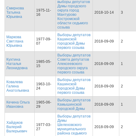
выборы депутатов
Думы городского
Смирнова
1975-11-
округа город
Татьяна
2018-10-14
3
16
Мантурово
Юрьевна
Костромской
области седьмого
созыва
Выборы депутатов
Маркова
1977-09-
Кашинской
Светлана
2018-09-09
2
07
городской Думы
Юрьевна
первого созыва
Выборы депутатов
Кухтина
Совета депутатов
1985-05-
Наталья
Алексеевского
2018-09-09
1
15
Леонидовна
городского округа
первого созыва
Выборы депутатов
Ковалева
1963-10-
Кашинской
Галина
2018-09-09
2
24
городской Думы
Анатольевна
первого созыва
Выборы депутатов
Кечина Ольга
1965-06-
Камышинской
2018-09-09
1
Ивановна
29
городской Думы
Выборы депутатов
Думы
Хайдуков
1977-03-
Шелеховского
Валерий
2018-09-09
2
27
муниципального
Валерьевич
района седьмого