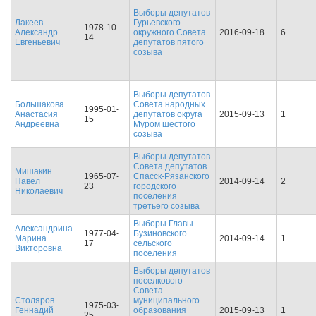
Выборы депутатов
Лакеев
Гурьевского
1978-10-
Александр
окружного Совета
2016-09-18
6
14
Евгеньевич
депутатов пятого
созыва
Выборы депутатов
Большакова
Совета народных
1995-01-
Анастасия
депутатов округа
2015-09-13
1
15
Андреевна
Муром шестого
созыва
Выборы депутатов
Совета депутатов
Мишакин
1965-07-
Спасск-Рязанского
Павел
2014-09-14
2
23
городского
Николаевич
поселения
третьего созыва
Выборы Главы
Александрина
1977-04-
Бузиновского
Марина
2014-09-14
1
17
сельского
Викторовна
поселения
Выборы депутатов
поселкового
Совета
Столяров
муниципального
1975-03-
Геннадий
образования
2015-09-13
1
25