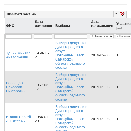
?
Displayed rows:
46
Дата
Дата
Участво
ФИО
рождения
Выборы
голосования
раз
Выборы депутатов
Думы городского
округа
Тушин Михаил
1960-11-
Новокуйбышевск
2019-09-08
1
Анатольевич
21
Самарской
области седьмого
созыва
Выборы депутатов
Думы городского
Воронцов
округа
1967-02-
Вячеслав
Новокуйбышевск
2019-09-08
1
17
Викторович
Самарской
области седьмого
созыва
Выборы депутатов
Думы городского
округа
Игонин Сергей
1966-01-
Новокуйбышевск
2019-09-08
1
Алексеевич
29
Самарской
области седьмого