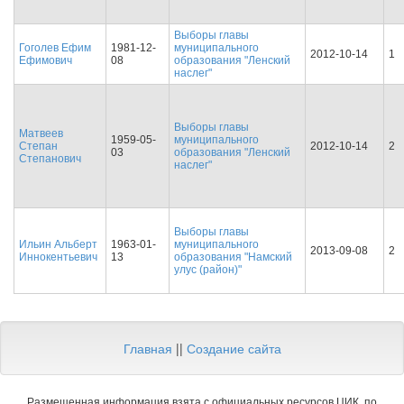
Выборы главы
Гоголев Ефим
1981-12-
муниципального
2012-10-14
1
Ефимович
08
образования "Ленский
наслег"
Выборы главы
Матвеев
1959-05-
муниципального
Степан
2012-10-14
2
03
образования "Ленский
Степанович
наслег"
Выборы главы
Ильин Альберт
1963-01-
муниципального
2013-09-08
2
Иннокентьевич
13
образования "Намский
улус (район)"
Главная
||
Создание сайта
Размещенная информация взята с официальных ресурсов ЦИК, по