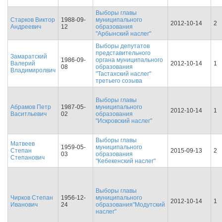
Выборы главы
Старков Виктор
1988-09-
муниципального
2012-10-14
2
Андреевич
12
образования
"Арбынский наслег"
Выборы депутатов
представительного
Замаратский
1986-09-
органа муниципального
Валерий
2012-10-14
1
08
образования
Владимиролвич
"Тастахский наслег"
третьего созыва
Выборы главы
Абрамов Петр
1987-05-
муниципального
2012-10-14
1
Васитльевич
02
образования
"Искровский наслег"
Выборы главы
Матвеев
1959-05-
муниципального
Степан
2015-09-13
2
03
образования
Степанович
"Кебекенский наслег"
Выборы главы
Чирков Степан
1956-12-
муниципального
2012-10-14
1
Иванович
24
образования"Модутский
наслег"