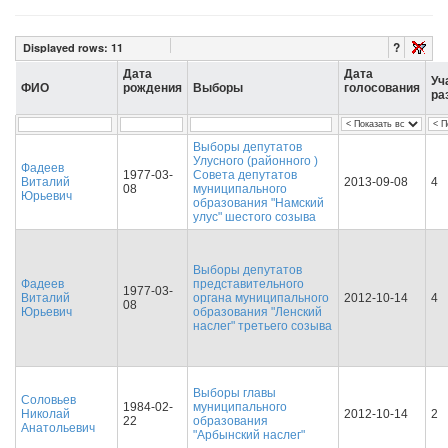
?
Displayed rows:
11
Дата
Дата
Уч
ФИО
рождения
Выборы
голосования
ра
Выборы депутатов
Улусного (районного )
Фадеев
1977-03-
Совета депутатов
Виталий
2013-09-08
4
08
муниципального
Юрьевич
образования "Намский
улус" шестого созыва
Выборы депутатов
Фадеев
представительного
1977-03-
Виталий
органа муниципального
2012-10-14
4
08
Юрьевич
образования "Ленский
наслег" третьего созыва
Выборы главы
Соловьев
1984-02-
муниципального
Николай
2012-10-14
2
22
образования
Анатольевич
"Арбынский наслег"