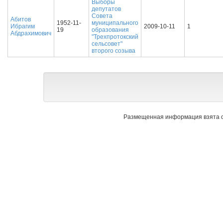
Выборы
депутатов
Совета
Абитов
1952-11-
муниципального
Ибрагим
2009-10-11
1
19
образования
Абдрахимович
"Трехпротокский
сельсовет"
второго созыва
Размещенная информация взята с