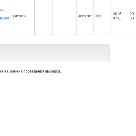
ская
2016-
201
учитель
депутат
link
льная
07-03
03
а на момент проведения выборов.