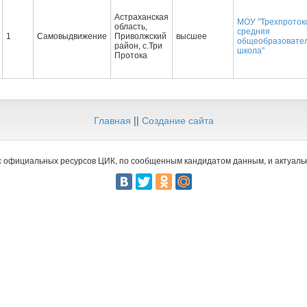
Астраханская
МОУ "Трехпроток
область,
средняя
1
Самовыдвижение
Приволжский
высшее
общеобразовате
район, с.Три
школа"
Протока
Главная
||
Создание сайта
 официальных ресурсов ЦИК, по сообщенным кандидатом данным, и актуальн