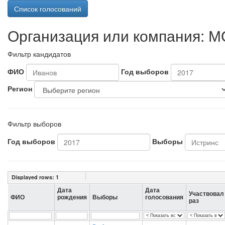
Список голосований
Организация или компания: М
Фильтр кандидатов
ФИО
Год выборов
Регион
Фильтр выборов
Год выборов
Выборы
Displayed rows:
1
Дата
Дата
Участвовал
ФИО
рождения
Выборы
голосования
раз