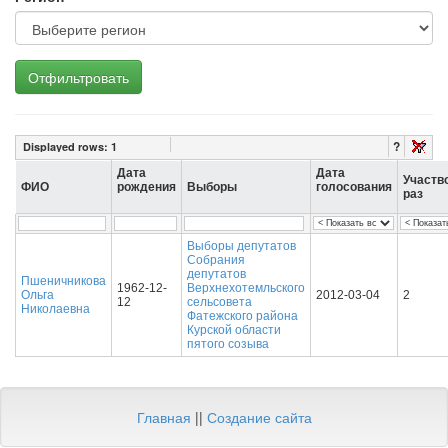
Отфильтровать
?
Displayed rows:
1
Дата
Дата
Участв
ФИО
рождения
Выборы
голосования
раз
Выборы депутатов
Собрания
депутатов
Пшеничникова
1962-12-
Верхнехотемльского
Ольга
2012-03-04
2
12
сельсовета
Николаевна
Фатежского района
Курской области
пятого созыва
Главная
||
Создание сайта