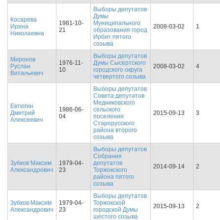
Выборы депутатов
Думы
Косарева
1981-10-
Муниципального
Ирина
2008-03-02
1
21
образования город
Николаевна
Ирбит пятого
созыва
Выборы депутатов
Миронов
1976-11-
Думы Сысертского
Руслан
2008-03-02
4
10
городского округа
Витальевич
четвертого созыва
Выборы депутатов
Совета депутатов
Медниковского
Евтюгин
1986-06-
сельского
Дмитрий
2015-09-13
3
04
поселения
Алексеевич
Старорусского
района второго
созыва
Выборы депутатов
Собрания
Зубков Максим
1979-04-
депутатов
2014-09-14
2
Александрович
23
Торжокского
района пятого
созыва
Выборы депутатов
Зубков Максим
1979-04-
Торжокской
2015-09-13
2
Александрович
23
городской Думы
шестого созыва