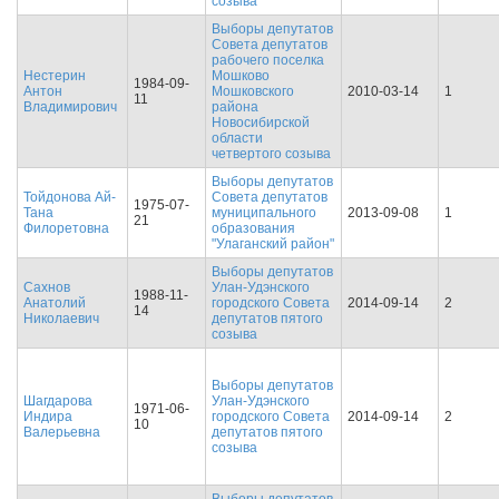
созыва
Выборы депутатов
Совета депутатов
рабочего поселка
Нестерин
Мошково
1984-09-
Антон
Мошковского
2010-03-14
1
11
Владимирович
района
Новосибирской
области
четвертого созыва
Выборы депутатов
Тойдонова Ай-
Совета депутатов
1975-07-
Тана
муниципального
2013-09-08
1
21
Филоретовна
образования
"Улаганский район"
Выборы депутатов
Сахнов
Улан-Удэнского
1988-11-
Анатолий
городского Совета
2014-09-14
2
14
Николаевич
депутатов пятого
созыва
Выборы депутатов
Шагдарова
Улан-Удэнского
1971-06-
Индира
городского Совета
2014-09-14
2
10
Валерьевна
депутатов пятого
созыва