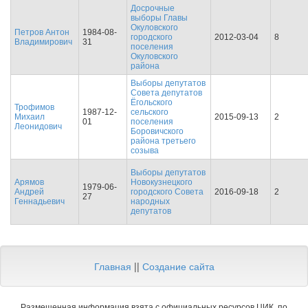
Досрочные
выборы Главы
Окуловского
Петров Антон
1984-08-
городского
2012-03-04
8
Владимирович
31
поселения
Окуловского
района
Выборы депутатов
Совета депутатов
Ёгольского
Трофимов
1987-12-
сельского
Михаил
2015-09-13
2
01
поселения
Леонидович
Боровичского
района третьего
созыва
Выборы депутатов
Арямов
Новокузнецкого
1979-06-
Андрей
городского Совета
2016-09-18
2
27
Геннадьевич
народных
депутатов
Главная
||
Создание сайта
Размещенная информация взята с официальных ресурсов ЦИК, по