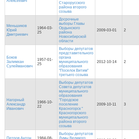
Алексеевич
Старорусского
района второго
созыва
Досрочные
выборы Главы
Меньшиков
1964-03-
Ордынского
Юрий
2009-03-01
2
25
района
Дмитриевич
Новосибирской
области
Выборы депутатов
представительного
Боков
органа
1957-01-
Залимхан
муниципального
2012-10-14
2
25
Сулейманович
образования
"Поселок Витим"
третьего созыва
Выборы депутатов
Совета депутатов
муниципального
образования
Нагорный
"Городское
1966-10-
Александр
поселение
2009-10-11
3
22
Иванович
Красногорск "
Красногорского
муниципального
района второго
созыва
Выборы депутатов
Петров Антон
1984-08-
Думы Великого