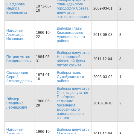
Выборы депутатов
Шагдарова
Улан-Удэнского
1971-06-
Индира
городского Совета
2009-03-01
2
10
Валерьевна
депутатов
четвертого созыва
Выборы Главы
Нагорный
1966-10-
Красногорского
Александр
2013-09-08
3
22
муниципального
Иванович
района
Выборы депутатов
Петров Антон
1984-08-
Новгородской
2011-12-04
8
Владимирович
31
областной Думы
пятого созыва
Соломенцев
Выборы главы
1974-01-
Сергей
Сухобузимского
2008-03-02
1
16
Александрович
района
Выборы депутатов
Совета депутатов
Перёдского
Эйхнер
1960-06-
сельского
Владимир
2010-10-10
2
28
поселения
Леонидович
Боровичского
района первого
созыва
Нагорный
Выборы депутатов
1966-10-
Александр
Московской
2011-12-04
3