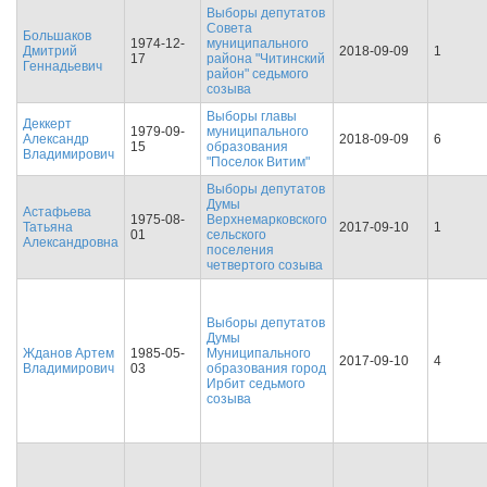
Выборы депутатов
Совета
Большаков
1974-12-
муниципального
Дмитрий
2018-09-09
1
17
района "Читинский
Геннадьевич
район" седьмого
созыва
Выборы главы
Деккерт
1979-09-
муниципального
Александр
2018-09-09
6
15
образования
Владимирович
"Поселок Витим"
Выборы депутатов
Думы
Астафьева
1975-08-
Верхнемарковского
Татьяна
2017-09-10
1
01
сельского
Александровна
поселения
четвертого созыва
Выборы депутатов
Думы
Жданов Артем
1985-05-
Муниципального
2017-09-10
4
Владимирович
03
образования город
Ирбит седьмого
созыва