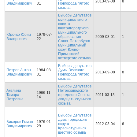
2013-09-08
8
Владимирович
31
Новгорода пятого
созыва
Выборы депутатов
муниципального
совета
внутригородского
муниципального
Юрочко Юрий
1979-07-
образования
2009-03-01
1
Валерьевич
22
Санкт-Петербурга
муниципальный
округ Южно-
Приморский
четвертого созыва
Выборы депутатов
Петров Антон
1984-08-
Думы Великого
2013-09-08
8
Владимирович
31
Новгорода пятого
созыва
Выборы депутатов
Акелина
Петрозаводского
1966-11-
Тамара
городского Совета
2011-03-13
1
14
Петровна
двадцать седьмого
созыва
Выборы депутатов
Думы городского
Бисеров Роман
1976-01-
округа
2012-03-04
6
Владимирович
29
Краснотурьинск
шестого созыва