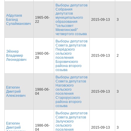
Выборы депутатов
Собрания
депутатов
Абдулаев
1965-06-
муниципального
Баганд
2015-09-13
3
22
образования
Сулайманович
"сельсовет
Мекегинский"
четвертого созыва
Выборы депутатов
Совета депутатов
Перёдского
Эйхнер
1960-06-
сельского
Владимир
2015-09-13
2
28
поселения
Леонидович
Боровичского
района второго
созыва
Выборы депутатов
Совета депутатов
Наговского
Евтюгин
1986-06-
сельского
Дмитрий
2015-09-13
3
04
поселения
Алексеевич
Старорусского
района второго
созыва
Выборы депутатов
Совета депутатов
Залучского
Евтюгин
1986-06-
сельского
Дмитрий
2015-09-13
3
04
поселения