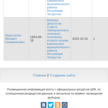
Бавлинского
муниципального
района
Республики
Татарстан
Выборы
депутатов
Совета
Тумбарлинского
сельского
Муратхузин
1954-08-
поселения
Мухамет
2010-10-10
1
18
второго созыва
Галимзянович
Бавлинского
муниципального
района
Республики
Татарстан
Главная
||
Создание сайта
Размещенная информация взята с официальных ресурсов ЦИК, по
сообщенным кандидатом данным, и актуальна на момент проведения
выборов.