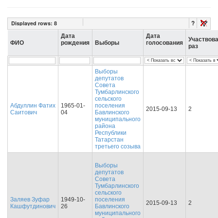
?
Displayed rows:
8
Дата
Дата
Участвов
ФИО
рождения
Выборы
голосования
раз
Выборы
депутатов
Совета
Тумбарлинского
сельского
Абдуллин Фатих
1965-01-
поселения
2015-09-13
2
Саитович
04
Бавлинского
муниципального
района
Республики
Татарстан
третьего созыва
Выборы
депутатов
Совета
Тумбарлинского
сельского
Заляев Зуфар
1949-10-
поселения
2015-09-13
2
Кашфутдинович
26
Бавлинского
муниципального