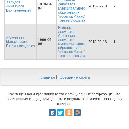
Собрания
Халидов
1970-04-
депутатов
Лиматулла
2015-09-13
2
04
муниципального
Бахтигереевич
образования
"поселок Манас"
третьего созыва
Выборы
депутатов
Собрания
Абдуллаев
1966-06-
депутатов
Магомедзагир
2015-09-13
1
06
муниципального
Газимагомедович
образования
"поселок Манас"
третьего созыва
Главная
||
Создание сайта
Размещенная информация взята с официальных ресурсов ЦИК, по
сообщенным кандидатом данным, и актуальна на момент проведения
выборов.