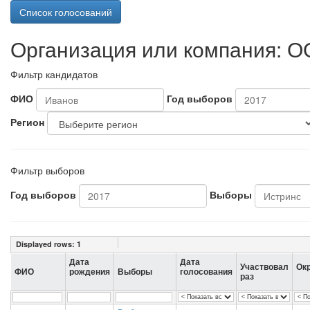
Список голосований
Организация или компания: О
Фильтр кандидатов
ФИО
Год выборов
Регион
Фильтр выборов
Год выборов
Выборы
Displayed rows:
1
Дата
Дата
Участвовал
Ок
ФИО
рождения
Выборы
голосования
раз