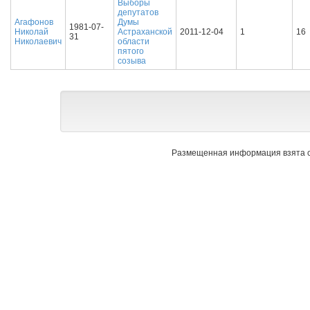
Выборы
депутатов
Агафонов
Думы
1981-07-
Николай
Астраханской
2011-12-04
1
16
31
Николаевич
области
пятого
созыва
Размещенная информация взята с