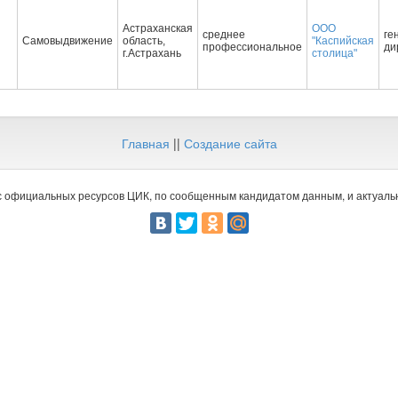
Астраханская
ООО
среднее
ге
Самовыдвижение
область,
"Каспийская
профессиональное
ди
г.Астрахань
столица"
Главная
||
Создание сайта
 официальных ресурсов ЦИК, по сообщенным кандидатом данным, и актуальн