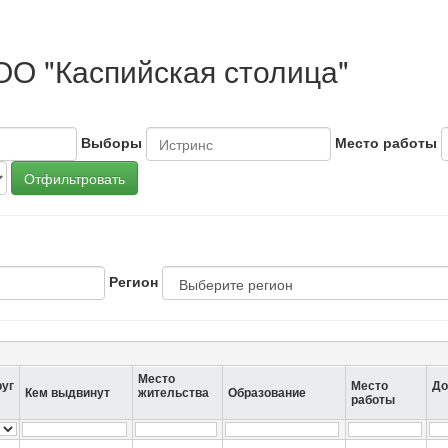
ОО "Каспийская столица"
Выборы
Место работы
Отфильтровать
Регион
Место
руг
Место
До
Кем выдвинут
жительства
Образование
работы