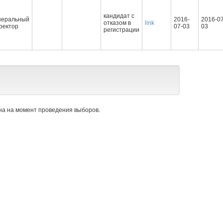
кандидат с
неральный
2016-
2016-07
отказом в
link
ректор
07-03
03
регистрации
а на момент проведения выборов.