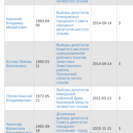
четвертого созыва
Выборы депутатов
Клинцовского
Киреенко
1983-04-
городского Совета
Владимир
2014-09-14
3
06
народных
Михайлович
депутатов шестого
созыва
Выборы депутатов
Комитета местного
самоуправления
рабочего поселка
Котова Любовь
1960-01-
Земетчино
2014-09-14
3
Васильевна
11
Земетчинского
района
Пензенской
области пятого
созыва
Выборы депутатов
Кикнурской
Попов Николай
1972-05-
районной Думы
2011-03-13
3
Владимирович
21
Кировской области
четвертого созыва
Досрочные
выборы депутатов
Совета депутатов
Аксенова
1965-09-
городского
Валентина
2015-11-15
3
18
поселения - город
Владимировна