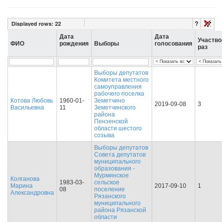
?
Displayed rows:
22
Дата
Дата
Участво
ФИО
рождения
Выборы
голосования
раз
Выборы депутатов
Комитета местного
самоуправления
рабочего поселка
Котова Любовь
1960-01-
Земетчино
2019-09-08
3
Васильевна
11
Земетчинского
района
Пензенской
области шестого
созыва
Выборы депутатов
Совета депутатов
муниципального
образования -
Мурминское
Колганова
1983-03-
сельское
Марина
2017-09-10
1
08
поселение
Александровна
Рязанского
муниципального
района Рязанской
области