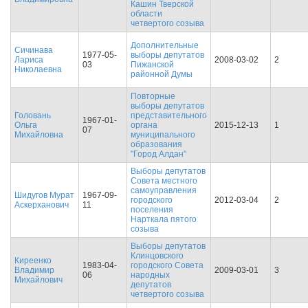
Кашин Тверской
области
четвертого созыва
Дополнительные
Сичинава
1977-05-
выборы депутатов
Лариса
2008-03-02
2
03
Пижанской
Николаевна
районной Думы
Повторные
выборы депутатов
Головань
представительного
1967-01-
Ольга
органа
2015-12-13
1
07
Михайловна
муниципального
образования
"Город Алдан"
Выборы депутатов
Совета местного
самоуправления
Шидугов Мурат
1967-09-
городского
2012-03-04
2
Аскерханович
11
поселения
Нарткала пятого
созыва
Выборы депутатов
Клинцовского
Киреенко
1983-04-
городского Совета
Владимир
2009-03-01
3
06
народных
Михайлович
депутатов
четвертого созыва