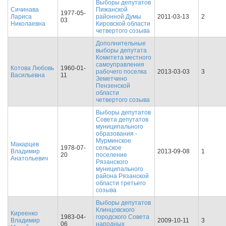
Выборы депутатов
Сичинава
Пижанской
1977-05-
Лариса
районной Думы
2011-03-13
2
03
Николаевна
Кировской области
четвертого созыва
Дополнительные
выборы депутата
Комитета местного
самоуправления
Котова Любовь
1960-01-
рабочего поселка
2013-03-03
3
Васильевна
11
Земетчино
Пензенской
области
четвертого созыва
Выборы депутатов
Совета депутатов
муниципального
образования -
Мурминское
Макарцев
1978-07-
сельское
Владимир
2013-09-08
1
20
поселение
Анатольевич
Рязанского
муниципального
района Рязанской
области третьего
созыва
Выборы депутатов
Клинцовского
Киреенко
1983-04-
городского Совета
Владимир
2009-10-11
3
06
народных