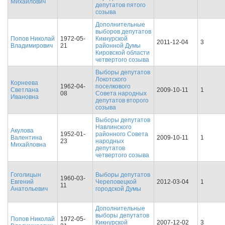
Михайлович
депутатов пятого
созыва
Дополнительные
выборов депутатов
Попов Николай
1972-05-
Кикнурской
2011-12-04
3
Владимирович
21
районной Думы
Кировской области
четвертого созыва
Выборы депутатов
Локотского
Корнеева
1962-04-
поселкового
Светлана
2009-10-11
1
08
Совета народных
Ивановна
депутатов второго
созыва
Выборы депутатов
Навлинского
Акулова
1952-01-
районного Совета
Валентина
2009-10-11
1
23
народных
Михайловна
депутатов
четвертого созыва
Гоголицын
Выборы депутатов
1960-03-
Евгений
Череповецкой
2012-03-04
1
11
Анатольевич
городской Думы
Дополнительные
выборы депутатов
Попов Николай
1972-05-
Кикнурской
2007-12-02
3