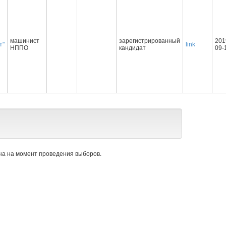
машинист
зарегистрированный
201
т"
link
НППО
кандидат
09-
а на момент проведения выборов.