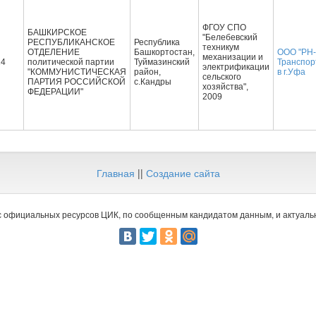
ФГОУ СПО
БАШКИРСКОЕ
"Белебевский
РЕСПУБЛИКАНСКОЕ
Республика
техникум
ОТДЕЛЕНИЕ
Башкортостан,
ООО "РН-
механизации и
14
политической партии
Туймазинский
Транспор
электрификации
"КОММУНИСТИЧЕСКАЯ
район,
в г.Уфа
сельского
ПАРТИЯ РОССИЙСКОЙ
с.Кандры
хозяйства",
ФЕДЕРАЦИИ"
2009
Главная
||
Создание сайта
 официальных ресурсов ЦИК, по сообщенным кандидатом данным, и актуальн