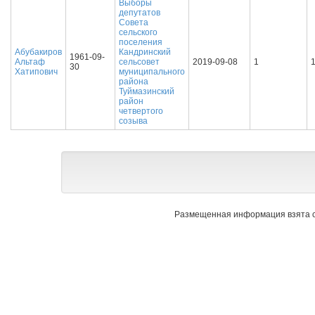
Выборы
депутатов
Совета
сельского
поселения
Абубакиров
Кандринский
1961-09-
Альтаф
сельсовет
2019-09-08
1
30
Хатипович
муниципального
района
Туймазинский
район
четвертого
созыва
Размещенная информация взята с