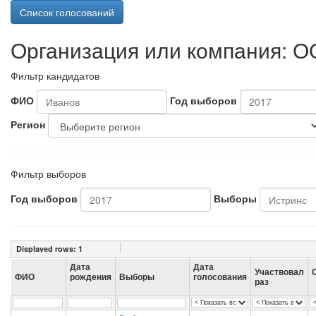
Список голосований
Организация или компания: О
Фильтр кандидатов
ФИО
Год выборов
Регион
Фильтр выборов
Год выборов
Выборы
Displayed rows:
1
Дата
Дата
Участвовал
ФИО
рождения
Выборы
голосования
раз