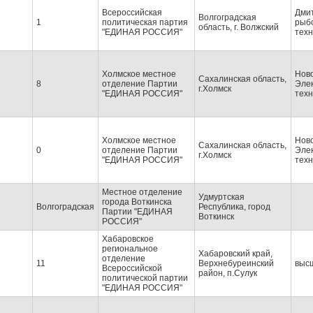
Всероссийская
Дми
Волгоградская
1
политическая партия
рыб
область, г. Волжский
"ЕДИНАЯ РОССИЯ"
техн
Холмское местное
Нов
Сахалинская область,
8
отделение Партии
Эле
г.Холмск
"ЕДИНАЯ РОССИЯ"
техн
Холмское местное
Нов
Сахалинская область,
0
отделение Партии
Эле
г.Холмск
"ЕДИНАЯ РОССИЯ"
техн
Местное отделение
Удмуртская
города Воткинска
Волгоградская
Республика, город
Партии "ЕДИНАЯ
Воткинск
РОССИЯ"
Хабаровское
региональное
Хабаровский край,
отделение
11
Верхнебуреинский
выс
Всероссийской
район, п.Сулук
политической партии
"ЕДИНАЯ РОССИЯ"