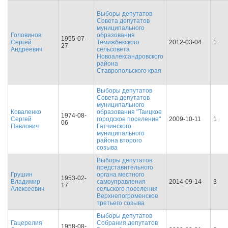
Выборы депутатов
Совета депутатов
муниципального
Головинов
образования
1955-07-
Сергей
Темижбекского
2012-03-04
1
27
Андреевич
сельсовета
Новоалександровского
района
Ставропольского края
Выборы депутатов
Совета депутатов
муниципального
Коваленко
образования "Таицкое
1974-08-
Сергей
городское поселение"
2009-10-11
1
06
Павлович
Гатчинского
муниципального
района второго
созыва
Выборы депутатов
представительного
Грушин
органа местного
1953-02-
Владимир
самоуправления
2014-09-14
3
17
Алексеевич
сельского поселения
Верхнепогроменское
третьего созыва
Выборы депутатов
Гацерелия
Собрания депутатов
1958-08-