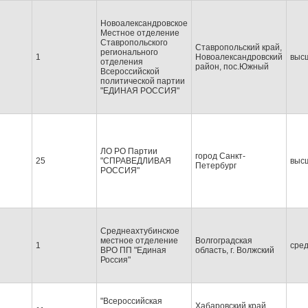
Новоалександровское
Местное отделение
Ставропольского
Ставропольский край,
регионального
1
Новоалександровский
выс
отделения
район, пос.Южный
Всероссийской
политической партии
"ЕДИНАЯ РОССИЯ"
ЛО РО Партии
город Санкт-
25
"СПРАВЕДЛИВАЯ
выс
Петербург
РОССИЯ"
Среднеахтубинское
местное отделение
Волгоградская
1
сре
ВРО ПП "Единая
область, г. Волжский
Россия"
"Всероссийская
Хабаровский край,