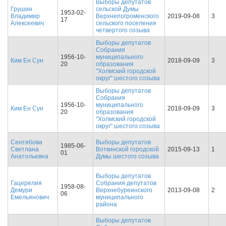
Выборы депутатов
Грушин
сельской Думы
1953-02-
Владимир
Верхнепогроменского
2019-09-08
3
17
Алексеевич
сельского поселения
четвертого созыва
Выборы депутатов
Собрания
1956-10-
муниципального
Ким Ен Сун
2018-09-09
3
20
образования
"Холмский городской
округ" шестого созыва
Выборы депутатов
Собрания
1956-10-
муниципального
Ким Ен Сун
2018-09-09
3
20
образования
"Холмский городской
округ" шестого созыва
Сентябова
Выборы депутатов
1985-06-
Светлана
Воткинской городской
2015-09-13
1
01
Анатольевна
Думы шестого созыва
Выборы депутатов
Гацерелия
Собрания депутатов
1958-08-
Демури
Верхнебуреинского
2013-09-08
2
06
Емельянович
муниципального
района
Выборы депутатов