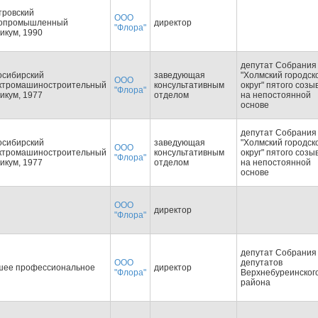
тровский
ООО
опромышленный
директор
"Флора"
икум, 1990
депутат Собрания
осибирский
заведующая
"Холмский городск
ООО
ктромашиностроительный
консультативным
округ" пятого созы
"Флора"
икум, 1977
отделом
на непостоянной
основе
депутат Собрания
осибирский
заведующая
"Холмский городск
ООО
ктромашиностроительный
консультативным
округ" пятого созы
"Флора"
икум, 1977
отделом
на непостоянной
основе
ООО
директор
"Флора"
депутат Собрания
ООО
депутатов
шее профессиональное
директор
"Флора"
Верхнебуреинског
района