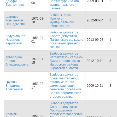
Демури
Верхнебуреинского
2009-03-01
2
06
Емельянович
муниципального
района
Выборы главы
Шамшур
1971-08-
Чунского
Константин
2012-03-04
3
18
муниципального
Геннадьевич
образования
Выборы депутатов
Абдульманов
Совета депутатов
1958-04-
Исмагиль
Паклинского сельского
2013-09-08
1
01
Каримович
поселения третьего
созыва
Выборы депутатов
Кибардина
Чеглаковской сельской
1979-07-
Елена
Думы второго созыва
2012-10-14
3
15
Александровна
Нагорского района
Кировской области
Выборы депутатов
представительного
Грушин
органа местного
1953-02-
Владимир
самоуправления
2009-10-11
3
17
Алексеевич
сельского поселения
Верхнепогроменское
второго созыва
Выборы депутатов
Совета депутатов
Форносовского
Адамяк
городского поселения
1958-09-