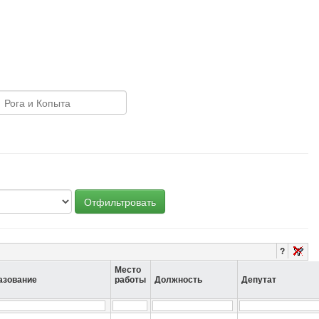
Отфильтровать
?
Место
азование
работы
Должность
Депутат