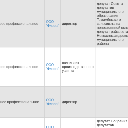
депутат Совета
депутатов
муниципального
образования
Темижбекского
ООО
шее профессиональное
директор
сельсовета на
"Флора"
непостоянной осно
депутат райсовета
Новоалександровс
муниципального
района
начальник
ООО
шее профессиональное
производственного
"Флора"
участка
ООО
днее профессиональное
директор
"Флора"
депутат Собрания
депутатов
ООО