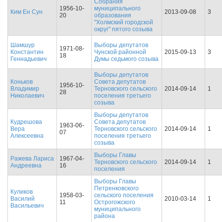
Собрания
1956-10-
муниципального
Ким Ен Сун
2013-09-08
3
20
образования
"Холмский городской
округ" пятого созыва
Шамшур
Выборы депутатов
1971-08-
Константин
Чунской районной
2015-09-13
3
18
Геннадьевич
Думы седьмого созыва
Выборы депутатов
Коньков
Совета депутатов
1956-10-
Владимир
Терновского сельского
2014-09-14
1
28
Николаевич
поселения третьего
созыва
Выборы депутатов
Кудрешова
Совета депутатов
1963-06-
Вера
Терновского сельского
2014-09-14
1
07
Алексеевна
поселения третьего
созыва
Выборы Главы
Ражева Лариса
1967-04-
Терновского сельского
2014-09-14
1
Андреевна
16
поселения
Выборы Главы
Петренковского
Куликов
1958-03-
сельского поселения
Василий
2010-03-14
1
11
Острогожского
Васильевич
муниципального
района