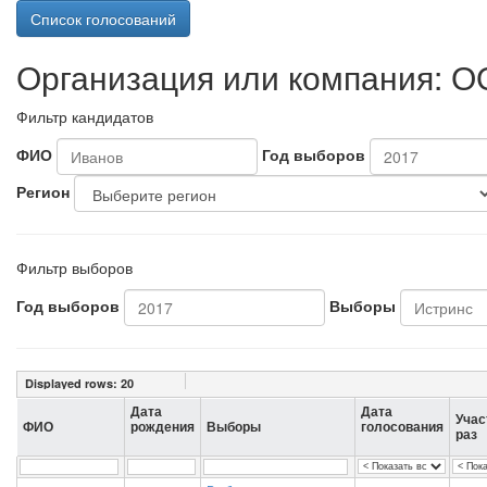
Список голосований
Организация или компания: О
Фильтр кандидатов
ФИО
Год выборов
Регион
Фильтр выборов
Год выборов
Выборы
Displayed rows:
20
Дата
Дата
Учас
ФИО
рождения
Выборы
голосования
раз