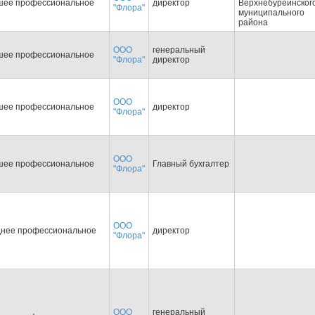
шее профессиональное
директор
Верхнебуреинског
"Флора"
муниципального
района
ООО
генеральный
шее профессиональное
"Флора"
директор
ООО
шее профессиональное
директор
"Флора"
ООО
шее профессиональное
Главный бухгалтер
"Флора"
ООО
днее профессиональное
директор
"Флора"
ООО
генеральный