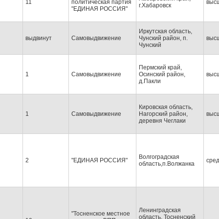
11
политическая партия
выс
г.Хабаровск
"ЕДИНАЯ РОССИЯ"
Иркутская область,
выдвинут
Самовыдвижение
Чунский район, п.
выс
Чунский
Пермский край,
1
Самовыдвижение
Осинский район,
выс
д.Пакли
Кировская область,
1
Самовыдвижение
Нагорский район,
выс
деревня Чеглаки
Волгоградская
2
"ЕДИНАЯ РОССИЯ"
сре
область,п.Волжанка
Ленинградская
"Тосненское местное
область, Тосненский