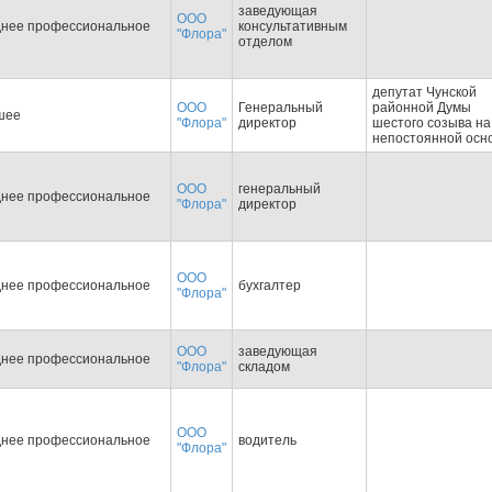
заведующая
ООО
днее профессиональное
консультативным
"Флора"
отделом
депутат Чунской
ООО
Генеральный
районной Думы
шее
"Флора"
директор
шестого созыва на
непостоянной осн
ООО
генеральный
днее профессиональное
"Флора"
директор
ООО
днее профессиональное
бухгалтер
"Флора"
ООО
заведующая
днее профессиональное
"Флора"
складом
ООО
днее профессиональное
водитель
"Флора"