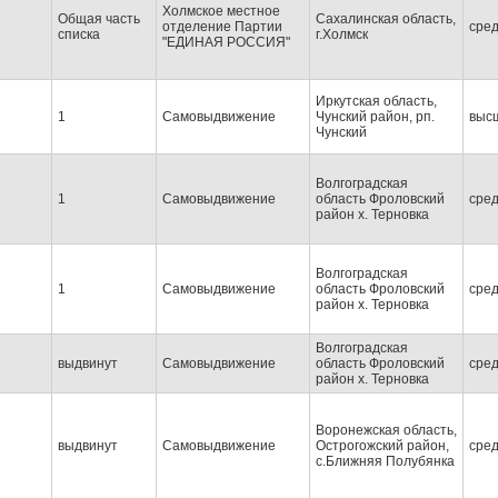
Холмское местное
Общая часть
Сахалинская область,
отделение Партии
сре
списка
г.Холмск
"ЕДИНАЯ РОССИЯ"
Иркутская область,
1
Самовыдвижение
Чунский район, рп.
выс
Чунский
Волгоградская
1
Самовыдвижение
область Фроловский
сре
район х. Терновка
Волгоградская
1
Самовыдвижение
область Фроловский
сре
район х. Терновка
Волгоградская
выдвинут
Самовыдвижение
область Фроловский
сре
район х. Терновка
Воронежская область,
выдвинут
Самовыдвижение
Острогожский район,
сре
с.Ближняя Полубянка