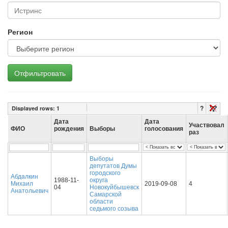
Регион
Отфильтровать
?
Displayed rows:
1
Дата
Дата
Участвовал
ФИО
рождения
Выборы
голосования
раз
Выборы
депутатов Думы
городского
Абдалкин
1988-11-
округа
Михаил
2019-09-08
4
04
Новокуйбышевск
Анатольевич
Самарской
области
седьмого созыва