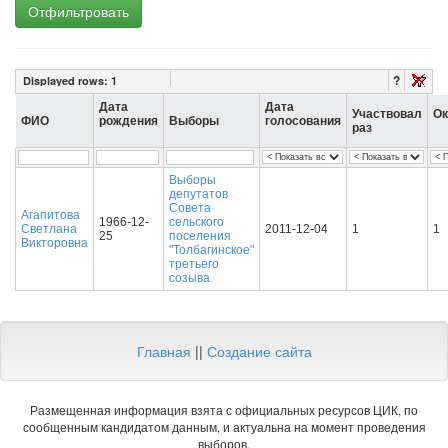
Отфильтровать
?
Displayed rows:
1
Дата
Дата
Участвовал
Ок
ФИО
рождения
Выборы
голосования
раз
Выборы
депутатов
Совета
Агапитова
1966-12-
сельского
Светлана
2011-12-04
1
1
25
поселения
Викторовна
"Толбагинское"
третьего
созыва
Главная
||
Создание сайта
Размещенная информация взята с официальных ресурсов ЦИК, по
сообщенным кандидатом данным, и актуальна на момент проведения
выборов.