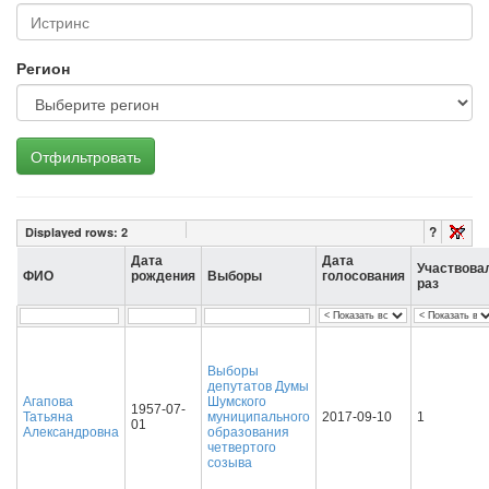
Регион
Отфильтровать
?
Displayed rows:
2
Дата
Дата
Участвова
ФИО
рождения
Выборы
голосования
раз
Выборы
депутатов Думы
Агапова
Шумского
1957-07-
Татьяна
муниципального
2017-09-10
1
01
Александровна
образования
четвертого
созыва