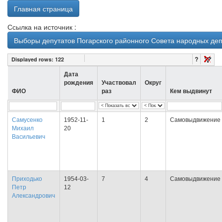
Главная страница
Ссылка на источник :
Выборы депутатов Погарского районного Совета народных деп
?
Displayed rows:
122
Дата
рождения
Участвовал
Округ
ФИО
раз
Кем выдвинут
Самусенко
1952-11-
1
2
Самовыдвижение
Михаил
20
Васильевич
Приходько
1954-03-
7
4
Самовыдвижение
Петр
12
Александрович