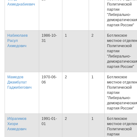
Ахмеднабиевич
Политической
партии
"Либерально-
демократическа
партия России"
Набиюлаев
1986-10-
1
2
Ботлихское
Расул
31
местное отделе
Ахмедович
Политической
партии
"Либерально-
демократическа
партия России"
Мамедов
1970-06-
2
1
Ботлихское
Джамбулат
06
местное отделе
Гаджибегович
Политической
партии
"Либерально-
демократическа
партия России"
Ибрагимов
1991-01-
2
1
Ботлихское
Хизри
01
местное отделе
Ахмедович
Политической
партии