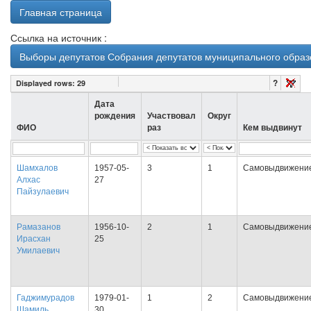
Главная страница
Ссылка на источник :
Выборы депутатов Собрания депутатов муниципального образо
?
Displayed rows:
29
Дата
рождения
Участвовал
Округ
ФИО
раз
Кем выдвинут
Шамхалов
1957-05-
3
1
Самовыдвижени
Алхас
27
Пайзулаевич
Рамазанов
1956-10-
2
1
Самовыдвижени
Ирасхан
25
Умилаевич
Гаджимурадов
1979-01-
1
2
Самовыдвижени
Шамиль
30