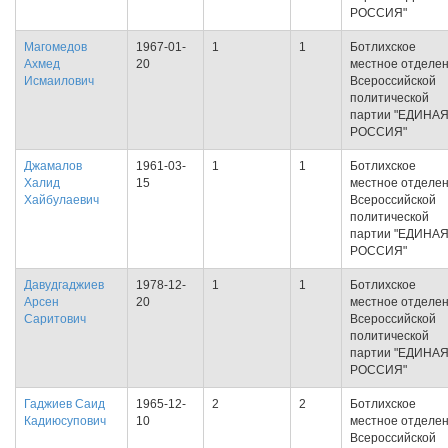
РОССИЯ"
Магомедов
1967-01-
1
1
Ботлихское
Ахмед
20
местное отделе
Исмаилович
Всероссийской
политической
партии "ЕДИНА
РОССИЯ"
Джамалов
1961-03-
1
1
Ботлихское
Халид
15
местное отделе
Хайбулаевич
Всероссийской
политической
партии "ЕДИНА
РОССИЯ"
Давудгаджиев
1978-12-
1
1
Ботлихское
Арсен
20
местное отделе
Саритович
Всероссийской
политической
партии "ЕДИНА
РОССИЯ"
Гаджиев Саид
1965-12-
2
2
Ботлихское
Кадиюсупович
10
местное отделе
Всероссийской