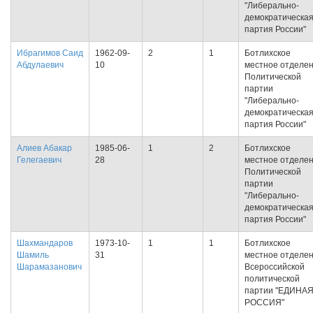
"Либерально-
демократическа
партия России"
Ибрагимов Саид
1962-09-
2
1
Ботлихское
Абдулаевич
10
местное отделе
Политической
партии
"Либерально-
демократическа
партия России"
Алиев Абакар
1985-06-
1
2
Ботлихское
Гелегаевич
28
местное отделе
Политической
партии
"Либерально-
демократическа
партия России"
Шахмандаров
1973-10-
1
1
Ботлихское
Шамиль
31
местное отделе
Шарамазанович
Всероссийской
политической
партии "ЕДИНА
РОССИЯ"