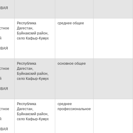
ИВАЯ
Республика
среднее общее
стное
Дагестан,
Буйнакский район,
й
село Кафыр-Кумух
ИВАЯ
Республика
основное общее
стное
Дагестан,
Буйнакский район,
й
село Кафыр-Кумух
ИВАЯ
Республика
среднее
стное
Дагестан,
профессиональное
Буйнакский район,
й
село Кафыр-Кумух
ИВАЯ