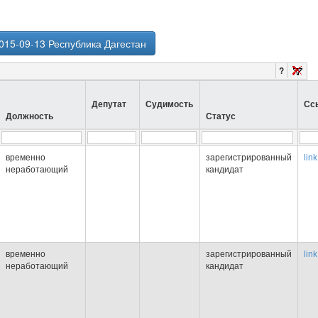
015-09-13 Республика Дагестан
?
Депутат
Судимость
Сс
Должность
Статус
временно
зарегистрированный
link
неработающий
кандидат
временно
зарегистрированный
link
неработающий
кандидат