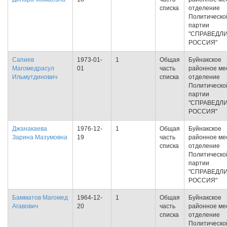
списка
отделение
Политическо
партии
"СПРАВЕДЛ
РОССИЯ"
Сапиев
1973-01-
1
Общая
Буйнакское
Магомедрасул
01
часть
районное ме
Ильмутдинович
списка
отделение
Политическо
партии
"СПРАВЕДЛ
РОССИЯ"
Джанакаева
1976-12-
1
Общая
Буйнакское
Зарина Мазумовна
19
часть
районное ме
списка
отделение
Политическо
партии
"СПРАВЕДЛ
РОССИЯ"
Бамматов Магомед
1964-12-
1
Общая
Буйнакское
Агавович
20
часть
районное ме
списка
отделение
Политическо