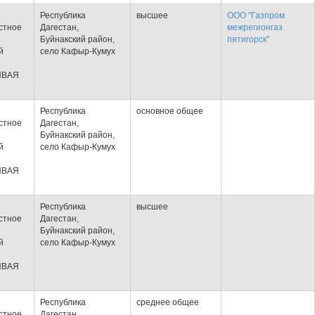
Республика
высшее
ООО "Газпром
стное
Дагестан,
межрегионгаз
Буйнакский район,
пятигорск"
й
село Кафыр-Кумух
ИВАЯ
Республика
основное общее
стное
Дагестан,
Буйнакский район,
й
село Кафыр-Кумух
ИВАЯ
Республика
высшее
стное
Дагестан,
Буйнакский район,
й
село Кафыр-Кумух
ИВАЯ
Республика
среднее общее
стное
Дагестан,