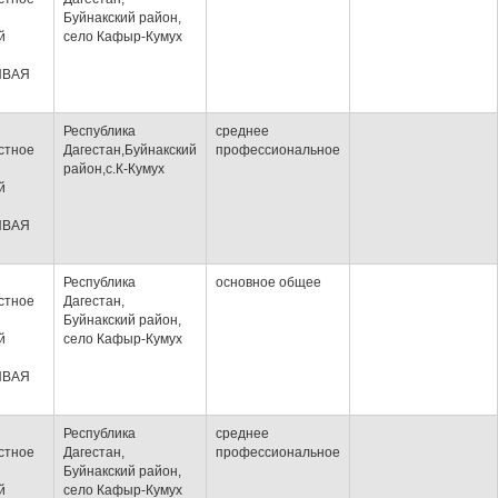
Буйнакский район,
й
село Кафыр-Кумух
ИВАЯ
Республика
среднее
стное
Дагестан,Буйнакский
профессиональное
район,с.К-Кумух
й
ИВАЯ
Республика
основное общее
стное
Дагестан,
Буйнакский район,
й
село Кафыр-Кумух
ИВАЯ
Республика
среднее
стное
Дагестан,
профессиональное
Буйнакский район,
й
село Кафыр-Кумух