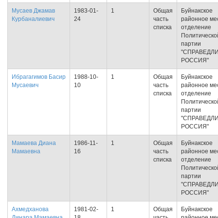
Мусаев Джамав
1983-01-
1
Общая
Буйнакское
Курбаналиевич
24
часть
районное ме
списка
отделение
Политическо
партии
"СПРАВЕДЛ
РОССИЯ"
Ибрагагимов Басир
1988-10-
1
Общая
Буйнакское
Мусаевич
10
часть
районное ме
списка
отделение
Политическо
партии
"СПРАВЕДЛ
РОССИЯ"
Мамаева Диана
1986-11-
1
Общая
Буйнакское
Мамаевна
16
часть
районное ме
списка
отделение
Политическо
партии
"СПРАВЕДЛ
РОССИЯ"
Ахмедханова
1981-02-
1
Общая
Буйнакское
Динара Мамаевна
18
часть
районное ме