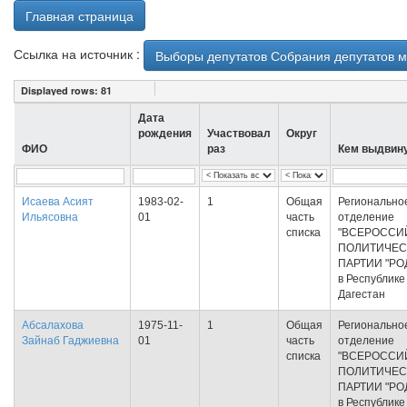
Главная страница
Ссылка на источник :
Выборы депутатов Собрания депутатов м
Displayed rows:
81
Дата
рождения
Участвовал
Округ
ФИО
раз
Кем выдвин
Исаева Асият
1983-02-
1
Общая
Регионально
Ильясовна
01
часть
отделение
списка
"ВСЕРОССИ
ПОЛИТИЧЕС
ПАРТИИ "РО
в Республике
Дагестан
Абсалахова
1975-11-
1
Общая
Регионально
Зайнаб Гаджиевна
01
часть
отделение
списка
"ВСЕРОССИ
ПОЛИТИЧЕС
ПАРТИИ "РО
в Республике