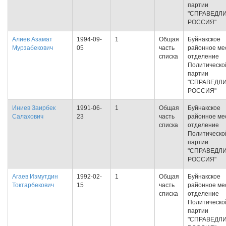
партии
"СПРАВЕДЛ
РОССИЯ"
Алиев Азамат
1994-09-
1
Общая
Буйнакское
Мурзабекович
05
часть
районное ме
списка
отделение
Политическо
партии
"СПРАВЕДЛ
РОССИЯ"
Иниев Заирбек
1991-06-
1
Общая
Буйнакское
Салахович
23
часть
районное ме
списка
отделение
Политическо
партии
"СПРАВЕДЛ
РОССИЯ"
Агаев Измутдин
1992-02-
1
Общая
Буйнакское
Токтарбекович
15
часть
районное ме
списка
отделение
Политическо
партии
"СПРАВЕДЛ