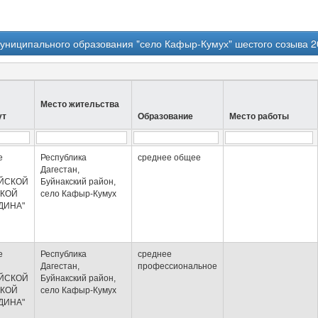
униципального образования "село Кафыр-Кумух" шестого созыва 2
Место жительства
ут
Образование
Место работы
е
Республика
среднее общее
Дагестан,
ЙСКОЙ
Буйнакский район,
КОЙ
село Кафыр-Кумух
ДИНА"
е
Республика
среднее
Дагестан,
профессиональное
ЙСКОЙ
Буйнакский район,
КОЙ
село Кафыр-Кумух
ДИНА"