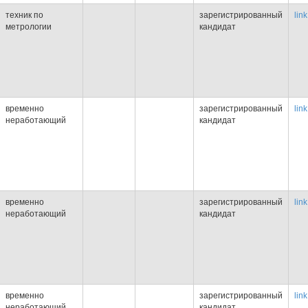
техник по
зарегистрированный
link
метрологии
кандидат
временно
зарегистрированный
link
неработающий
кандидат
временно
зарегистрированный
link
неработающий
кандидат
временно
зарегистрированный
link
неработающий
кандидат