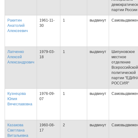
демократическ
партии России
Ракитин
1961-11-
1
выдвинут
Самовыдвиже
Анатолий
30
Алексеевич
Лапченко
1979-03-
1
выдвинут
Шипуновское
Алексей
18
местное
Александрович
отделение
Всероссийской
политической
партии "ЕДИН
РОССИЯ"
Кузнецова
1976-09-
1
выдвинут
Самовыдвиже
Юлия
07
Вячеславовна
Казакова
1960-08-
2
выдвинут
Самовыдвиже
Светлана
17
Витальевна