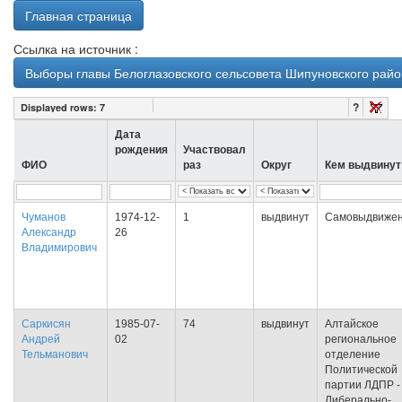
Главная страница
Ссылка на источник :
Выборы главы Белоглазовского сельсовета Шипуновского район
?
Displayed rows:
7
Дата
рождения
Участвовал
ФИО
раз
Округ
Кем выдвинут
Чуманов
1974-12-
1
выдвинут
Самовыдвиже
Александр
26
Владимирович
Саркисян
1985-07-
74
выдвинут
Алтайское
Андрей
02
региональное
Тельманович
отделение
Политической
партии ЛДПР -
Либерально-