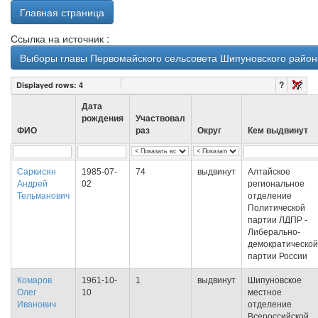
Главная страница
Ссылка на источник :
Выборы главы Первомайского сельсовета Шипуновского района
?
Displayed rows:
4
Дата
рождения
Участвовал
ФИО
раз
Округ
Кем выдвинут
Саркисян
1985-07-
74
выдвинут
Алтайское
Андрей
02
региональное
Тельманович
отделение
Политической
партии ЛДПР -
Либерально-
демократической
партии России
Комаров
1961-10-
1
выдвинут
Шипуновское
Олег
10
местное
Иванович
отделение
Всероссийской