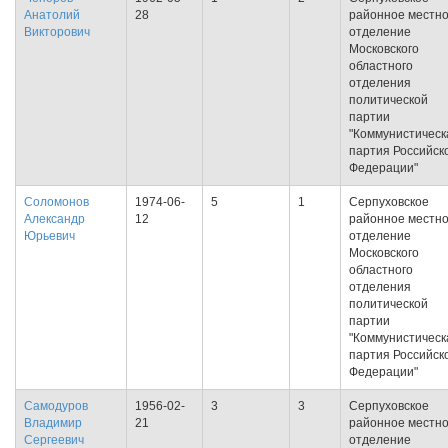
Анатолий
28
районное местн
Викторович
отделение
Московского
областного
отделения
политической
партии
"Коммунистическ
партия Российск
Федерации"
Соломонов
1974-06-
5
1
Серпуховское
Александр
12
районное местн
Юрьевич
отделение
Московского
областного
отделения
политической
партии
"Коммунистическ
партия Российск
Федерации"
Самодуров
1956-02-
3
3
Серпуховское
Владимир
21
районное местн
Сергеевич
отделение