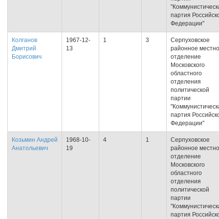
"Коммунистическ
партия Российск
Федерации"
Колганов
1967-12-
1
3
Серпуховское
Дмитрий
13
районное местн
Борисович
отделение
Московского
областного
отделения
политической
партии
"Коммунистическ
партия Российск
Федерации"
Козьмин Андрей
1968-10-
4
1
Серпуховское
Анатольевич
19
районное местн
отделение
Московского
областного
отделения
политической
партии
"Коммунистическ
партия Российск