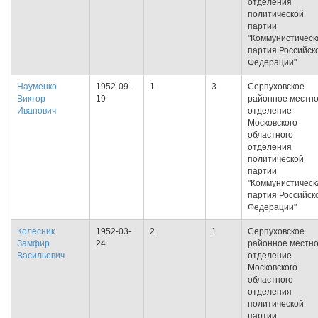
отделения
политической
партии
"Коммунистическ
партия Российск
Федерации"
Науменко
1952-09-
1
3
Серпуховское
Виктор
19
районное местн
Иванович
отделение
Московского
областного
отделения
политической
партии
"Коммунистическ
партия Российск
Федерации"
Колесник
1952-03-
2
1
Серпуховское
Замфир
24
районное местн
Васильевич
отделение
Московского
областного
отделения
политической
партии