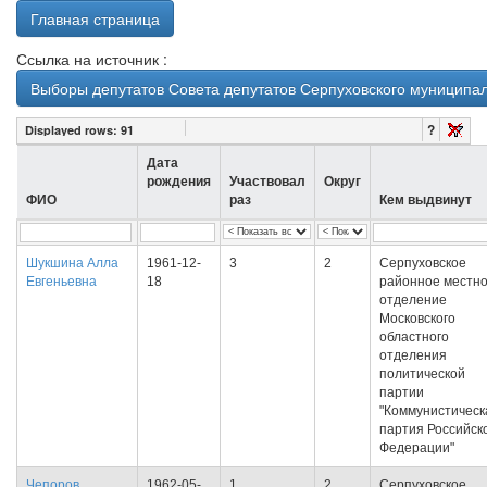
Главная страница
Ссылка на источник :
Выборы депутатов Совета депутатов Серпуховского муниципал
?
Displayed rows:
91
Дата
рождения
Участвовал
Округ
ФИО
раз
Кем выдвинут
Шукшина Алла
1961-12-
3
2
Серпуховское
Евгеньевна
18
районное местн
отделение
Московского
областного
отделения
политической
партии
"Коммунистическ
партия Российск
Федерации"
Чепоров
1962-05-
1
2
Серпуховское