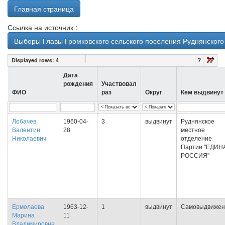
Главная страница
Ссылка на источник :
Выборы Главы Громковского сельского поселения Руднянского
?
Displayed rows:
4
Дата
рождения
Участвовал
ФИО
раз
Округ
Кем выдвинут
Лобачев
1960-04-
3
выдвинут
Руднянское
Валентин
28
местное
Николаевич
отделение
Партии "ЕДИН
РОССИЯ"
Ермолаева
1963-12-
1
выдвинут
Самовыдвижен
Марина
11
Владимировна