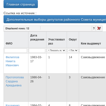
Главная страница
Ссылка на источник :
Дополнительные выборы депутатов районного Совета муниципал
?
Displayed rows:
12
Дата
рождения
Участвовал
Округ
ФИО
раз
Кем выдвинут
Филиппов
1983-03-
1
14
Самовыдвижение
Никита
17
Иванович
Протопопова
1986-04-
1
3
Самовыдвижение
Сардана
26
Аркадьевна
Куцаченко
1984-02-
4
8
Самовыдвижение