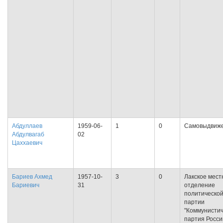
Абдуллаев
1959-06-
1
0
Самовыдвиж
Абдулвагаб
02
Цаххаевич
Бариев Ахмед
1957-10-
3
0
Лакское мест
Бариевич
31
отделение
политическо
партии
"Коммунисти
партия Росси