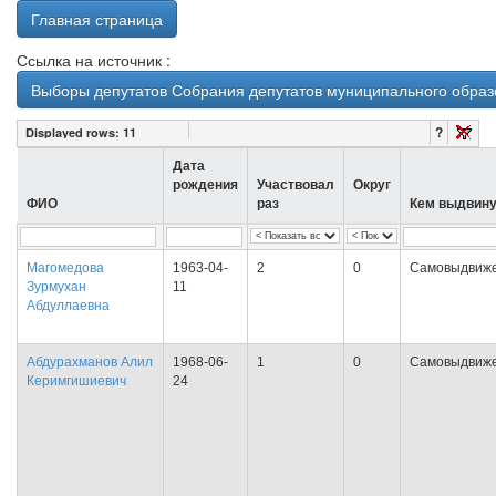
Главная страница
Ссылка на источник :
Выборы депутатов Собрания депутатов муниципального образов
?
Displayed rows:
11
Дата
рождения
Участвовал
Округ
ФИО
раз
Кем выдвину
Магомедова
1963-04-
2
0
Самовыдвиж
Зурмухан
11
Абдуллаевна
Абдурахманов Алил
1968-06-
1
0
Самовыдвиж
Керимгишиевич
24