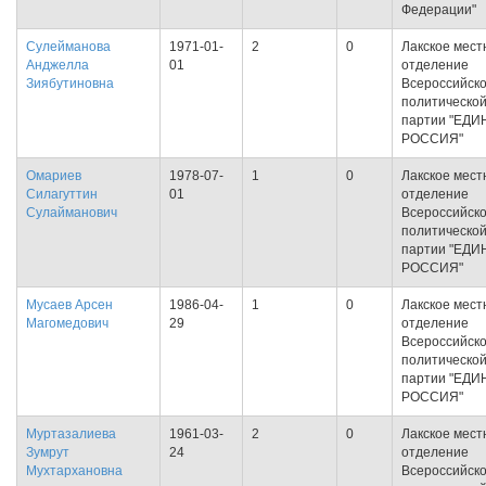
Федерации"
Сулейманова
1971-01-
2
0
Лакское мест
Анджелла
01
отделение
Зиябутиновна
Всероссийск
политическо
партии "ЕДИ
РОССИЯ"
Омариев
1978-07-
1
0
Лакское мест
Силагуттин
01
отделение
Сулайманович
Всероссийск
политическо
партии "ЕДИ
РОССИЯ"
Мусаев Арсен
1986-04-
1
0
Лакское мест
Магомедович
29
отделение
Всероссийск
политическо
партии "ЕДИ
РОССИЯ"
Муртазалиева
1961-03-
2
0
Лакское мест
Зумрут
24
отделение
Мухтархановна
Всероссийск