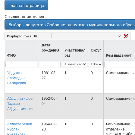
Главная страница
Ссылка на источник :
Выборы депутатов Собрания депутатов муниципального образо
?
Displayed rows:
16
Дата
рождения
Участвовал
Округ
ФИО
раз
Кем выдвинут
Урдуханов
1981-03-
1
0
Самовыдвижени
Аламедин
27
Вагифович
Абдуллатифов
1952-06-
1
0
Самовыдвижени
Таджир
04
Абдурагимович
Аллахверенов
1964-02-
1
0
Региональное
Руслан
28
отделение
Ризванович
"ВСЕРОССИЙС