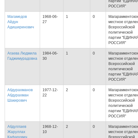
партии "ЕДИНА
РОССИЯ"
Магамедов
1968-06-
1
0
Магарамкентско
Айдун
27
местное отделе
Адиширинович
Всероссийской
политической
партии "ЕДИНА
РОССИЯ"
Агаева Людмила
1984-06-
1
0
Магарамкентско
Гаджимурадовна
30
местное отделе
Всероссийской
политической
партии "ЕДИНА
РОССИЯ"
Абдурахманов
1977-12-
2
0
Магарамкентско
Абдурахман
22
местное отделе
Шакирович
Всероссийской
политической
партии "ЕДИНА
РОССИЯ"
Абдуллаев
1968-12-
2
0
Магарамкентско
Жаруллах
10
местное отделе
Кафарович
Всероссийской