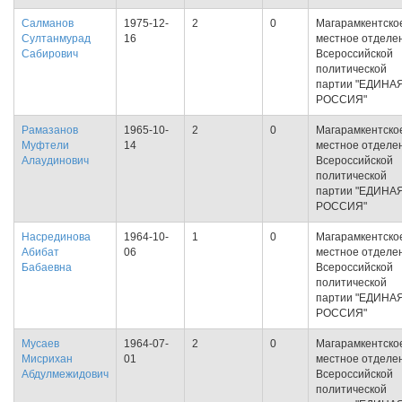
Салманов
1975-12-
2
0
Магарамкентско
Султанмурад
16
местное отделе
Сабирович
Всероссийской
политической
партии "ЕДИНА
РОССИЯ"
Рамазанов
1965-10-
2
0
Магарамкентско
Муфтели
14
местное отделе
Алаудинович
Всероссийской
политической
партии "ЕДИНА
РОССИЯ"
Насрединова
1964-10-
1
0
Магарамкентско
Абибат
06
местное отделе
Бабаевна
Всероссийской
политической
партии "ЕДИНА
РОССИЯ"
Мусаев
1964-07-
2
0
Магарамкентско
Мисрихан
01
местное отделе
Абдулмежидович
Всероссийской
политической