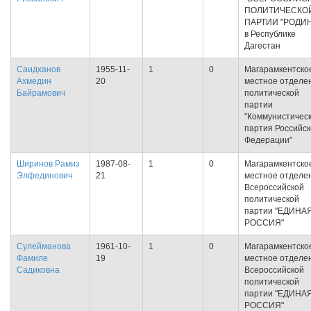
ПОЛИТИЧЕСКО
ПАРТИИ "РОДИ
в Республике
Дагестан
Саидханов
1955-11-
1
0
Магарамкентско
Ахмедин
20
местное отделе
Байрамович
политической
партии
"Коммунистичес
партия Российс
Федерации"
Ширинов Рамиз
1987-08-
1
0
Магарамкентско
Элфединович
21
местное отделе
Всероссийской
политической
партии "ЕДИНА
РОССИЯ"
Сулейманова
1961-10-
1
0
Магарамкентско
Фамиле
19
местное отделе
Садиковна
Всероссийской
политической
партии "ЕДИНА
РОССИЯ"