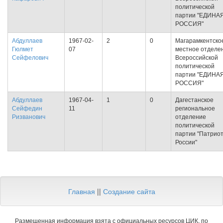
политической
партии "ЕДИНА
РОССИЯ"
Абдуллаев
1967-02-
2
0
Магарамкентско
Гюлмет
07
местное отделе
Сейфелович
Всероссийской
политической
партии "ЕДИНА
РОССИЯ"
Абдуллаев
1967-04-
1
0
Дагестанское
Сейфедин
11
региональное
Ризванович
отделение
политической
партии "Патрио
России"
Главная
||
Создание сайта
Размещенная информация взята с официальных ресурсов ЦИК, по