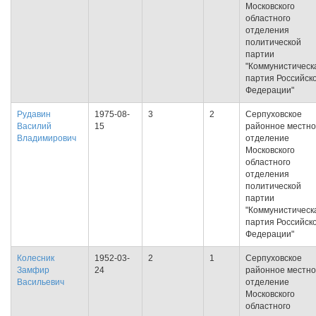
Московского
областного
отделения
политической
партии
"Коммунистическ
партия Российск
Федерации"
Рудавин
1975-08-
3
2
Серпуховское
Василий
15
районное местн
Владимирович
отделение
Московского
областного
отделения
политической
партии
"Коммунистическ
партия Российск
Федерации"
Колесник
1952-03-
2
1
Серпуховское
Замфир
24
районное местн
Васильевич
отделение
Московского
областного