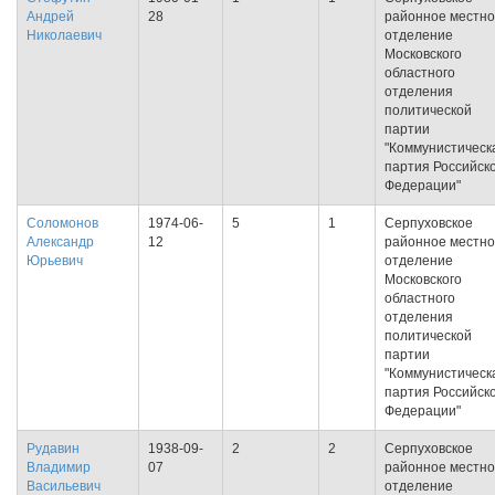
Андрей
28
районное местн
Николаевич
отделение
Московского
областного
отделения
политической
партии
"Коммунистическ
партия Российск
Федерации"
Соломонов
1974-06-
5
1
Серпуховское
Александр
12
районное местн
Юрьевич
отделение
Московского
областного
отделения
политической
партии
"Коммунистическ
партия Российск
Федерации"
Рудавин
1938-09-
2
2
Серпуховское
Владимир
07
районное местн
Васильевич
отделение