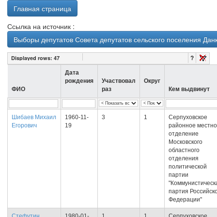
Главная страница
Ссылка на источник :
Выборы депутатов Совета депутатов сельского поселения Дан
?
Displayed rows:
47
Дата
рождения
Участвовал
Округ
ФИО
раз
Кем выдвинут
Шибаев Михаил
1960-11-
3
1
Серпуховское
Егорович
19
районное местн
отделение
Московского
областного
отделения
политической
партии
"Коммунистическ
партия Российск
Федерации"
Стефутин
1980-01-
1
1
Серпуховское