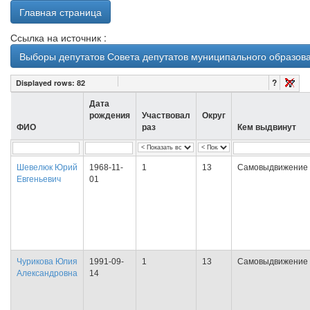
Главная страница
Ссылка на источник :
Выборы депутатов Совета депутатов муниципального образован
?
Displayed rows:
82
Дата
рождения
Участвовал
Округ
ФИО
раз
Кем выдвинут
Шевелюк Юрий
1968-11-
1
13
Самовыдвижение
Евгеньевич
01
Чурикова Юлия
1991-09-
1
13
Самовыдвижение
Александровна
14