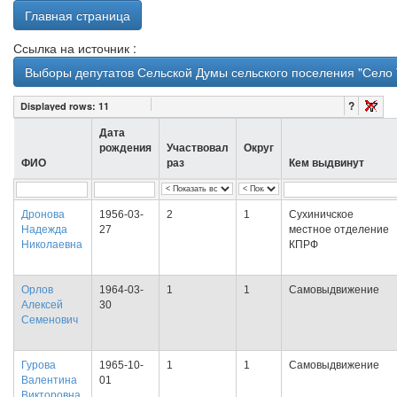
Главная страница
Ссылка на источник :
Выборы депутатов Сельской Думы сельского поселения "Село 
?
Displayed rows:
11
Дата
рождения
Участвовал
Округ
ФИО
раз
Кем выдвинут
Дронова
1956-03-
2
1
Сухиничское
Надежда
27
местное отделение
Николаевна
КПРФ
Орлов
1964-03-
1
1
Самовыдвижение
Алексей
30
Семенович
Гурова
1965-10-
1
1
Самовыдвижение
Валентина
01
Викторовна