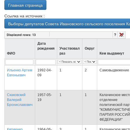
Главная страница
Ссылка на источник :
Выборы депутатов Совета Ивановского сельского поселения К
?
Displayed rows:
13
Дата
рождения
Участвовал
Округ
ФИО
раз
Кем выдвинут
Ильенко Артем
1992-04-
1
2
Самовыдвижение
Евгеньевич
09
Скаковский
1957-05-
1
1
Калачинское мест
Валерий
19
отделение
Брониславович
политической пар
"КОММУНИСТИЧ
ПАРТИЯ РОССИ
ФЕДЕРАЦИИ"
Кириенко
1964-06-
3
1
Калачинское мест