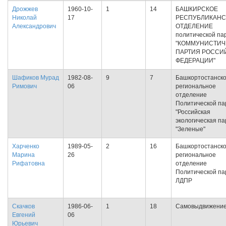
Дрожжев
1960-10-
1
14
БАШКИРСКОЕ
Николай
17
РЕСПУБЛИКАНС
Александрович
ОТДЕЛЕНИЕ
политической па
"КОММУНИСТИЧ
ПАРТИЯ РОССИ
ФЕДЕРАЦИИ"
Шафиков Мурад
1982-08-
9
7
Башкортостанск
Римович
06
региональное
отделение
Политической па
"Российская
экологическая па
"Зеленые"
Харченко
1989-05-
2
16
Башкортостанск
Марина
26
региональное
Рифатовна
отделение
Политической па
ЛДПР
Скачков
1986-06-
1
18
Самовыдвижени
Евгений
06
Юрьевич