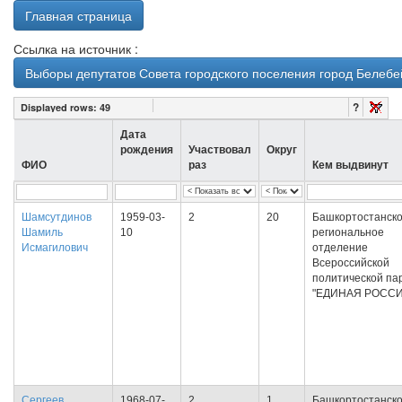
Главная страница
Ссылка на источник :
Выборы депутатов Совета городского поселения город Белебе
?
Displayed rows:
49
Дата
рождения
Участвовал
Округ
ФИО
раз
Кем выдвинут
Шамсутдинов
1959-03-
2
20
Башкортостанск
Шамиль
10
региональное
Исмагилович
отделение
Всероссийской
политической па
"ЕДИНАЯ РОССИ
Сергеев
1968-07-
2
1
Башкортостанск