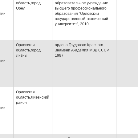
область,город
образовательное учреждение
Орел
высшего профессионального
тии
образования "Орловский
государственный технический
университет", 2010
Орловская
ордена Трудового Красного
область,город
Знамени Академия МВД СССР,
Ливны
1987
тии
Орловская
область,Ливенский
район
тии