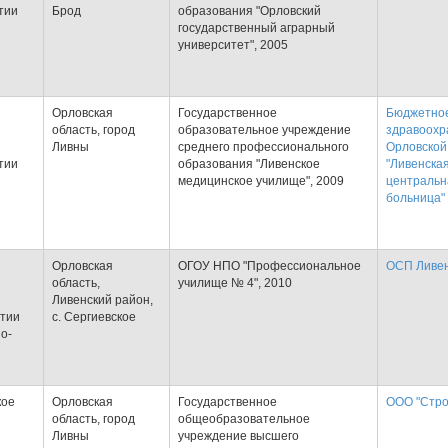
тии
Брод
образования "Орловский
государственный аграрный
университет", 2005
Орловская
Государственное
Бюджетно
область, город
образовательное учреждение
здравоохр
Ливны
среднего профессионального
Орловской
тии
образования "Ливенское
"Ливенска
медицинское училище", 2009
центральн
больница"
Орловская
ОГОУ НПО "Профессиональное
ОСП Ливен
область,
училище № 4", 2010
Ливенский район,
ртии
с. Сергиевское
о-
кое
Орловская
Государственное
ООО "Стро
область, город
общеобразовательное
Ливны
учреждение высшего