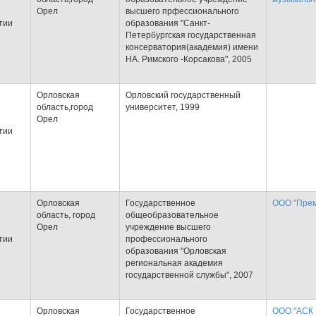
Орел
высшего прфессионального
тии
образования "Санкт-
Петербургская государственная
консерватория(академия) имени
НА. Римского -Корсакова", 2005
Орловская
Орловский государственный
область,город
университет, 1999
Орел
тии
Орловская
Государственное
ООО "Прем
область, город
общеобразовательное
Орел
учреждение высшего
тии
профессионального
образования "Орловская
региональная академия
государственной службы", 2007
Орловская
Государственное
ООО "АСК 