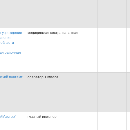
е учреждение
медицинская сестра палатная
анения
 области
я
ая районная
ский почтамт
оператор 1 класса
йМастер"
главный инженер