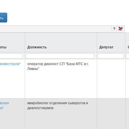
ть
?
боты
Должность
Депутат
инвестпром"
оператор диагност СП "База МТС в г.
Ливны"
вская
микробиолог отделения сывороток и
а"
диагностикумов