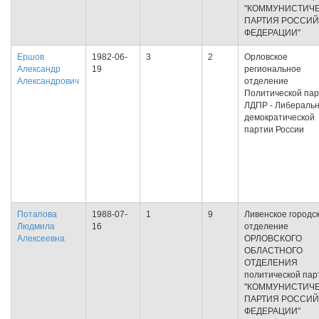
"КОММУНИСТИЧ
ПАРТИЯ РОССИ
ФЕДЕРАЦИИ"
Ершов
1982-06-
3
2
Орловское
Александр
19
региональное
Александрович
отделение
Политической па
ЛДПР - Либеральн
демократической
партии России
Потапова
1988-07-
1
9
Ливенское городс
Людмила
16
отделение
Алексеевна
ОРЛОВСКОГО
ОБЛАСТНОГО
ОТДЕЛЕНИЯ
политической пар
"КОММУНИСТИЧ
ПАРТИЯ РОССИ
ФЕДЕРАЦИИ"