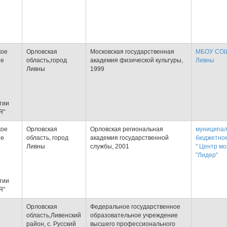
кое
Орловская
Московская государственная
МБОУ СОШ 
ие
область,город
академия физической культуры,
Ливны
Ливны
1999
тии
Я"
кое
Орловская
Орловская региональная
муниципа
ие
область, город
академия государственной
бюджетное
Ливны
службы, 2001
" Центр м
"Лидер"
тии
Я"
Орловская
Федеральное государственное
область,Ливенский
образовательное учреждение
район, с. Русский
высшего профессионального