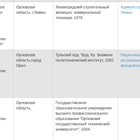
кое
Орловская
Ленинградский строительный
Администр
ие
область, г.Ливны
жилищно -коммунальный
Ливны
техникум, 1979
тии
Я"
Орловская
Тульский орд. Труд. Кр. Знамени
Национал
область,город
политехнический институт, 1992
ассоциаци
Орел
фондового
тии
Орловская
Государственное
область,
образовательное учереждение
высшего профессионального
тии
образования "Орловский
государственный технический
университет", 2004