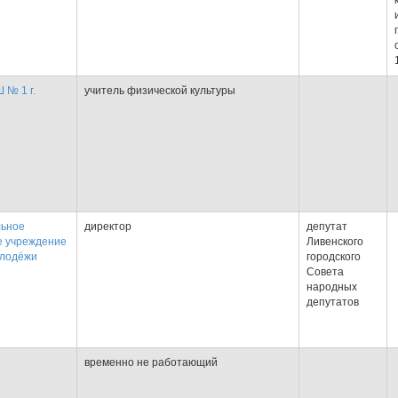
№ 1 г.
учитель физической культуры
льное
директор
депутат
 учреждение
Ливенского
олодёжи
городского
Совета
народных
депутатов
временно не работающий