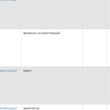
временно не работающий
иум-оценка"
юрист
Инжиниринг"
архитектор