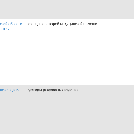
ской области
фельдшер скорой медицинской помощи
я ЦРБ"
нская сдоба"
укладчица булочных изделий