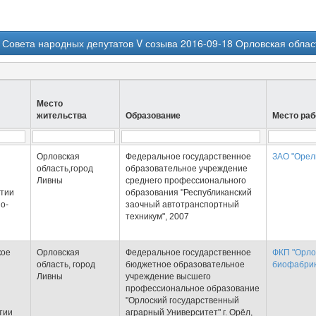
 Совета народных депутатов V созыва 2016-09-18 Орловская облас
Место
жительства
Образование
Место ра
Орловская
Федеральное государственное
ЗАО "Орел
область,город
образовательное учреждение
Ливны
среднего профессионального
ртии
образования "Республиканский
о-
заочный автотранспортный
техникум", 2007
кое
Орловская
Федеральное государственное
ФКП "Орло
область, город
бюджетное образовательное
биофабрик
Ливны
учреждение высшего
профессиональное образование
"Орлоский государственный
тии
аграрный Университет" г. Орёл,