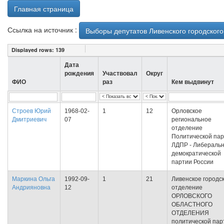
Главная страница
Ссылка на источник :
Выборы депутатов Ливенского городского
Displayed rows:
139
Дата
рождения
Участвовал
Округ
ФИО
раз
Кем выдвинут
Строев Юрий
1968-02-
1
12
Орловское
Дмитриевич
07
региональное
отделение
Политической па
ЛДПР - Либеральн
демократической
партии России
Маркина Ольга
1992-09-
1
21
Ливенское городс
Андрияновна
12
отделение
ОРЛОВСКОГО
ОБЛАСТНОГО
ОТДЕЛЕНИЯ
политической пар