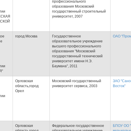
профессионального
образования Московский
тии
государственный строительный
ЕСКАЯ
университет, 2007
ЙСКОЙ
кое
город Москва
Государственное
ОАО "Пром
ие
образовательное учреждение
высшего профессионального
образования "Московский
государственный технический
университет имени Н.Э.
тии
Баумана", 2011
Я"
Орловская
Московский государственный
ЗАО "Сано
область,город
университет сервиса, 2003
Восток"
Орел
тии
Орловская
Федеральное государственное
БПОУ ОО "
область,город
образовательное учреждение
музыкальн