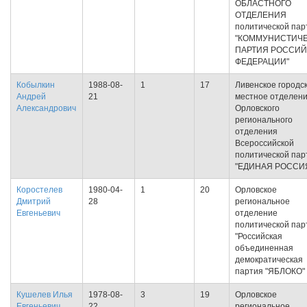
ОБЛАСТНОГО
ОТДЕЛЕНИЯ
политической пар
"КОММУНИСТИЧ
ПАРТИЯ РОССИ
ФЕДЕРАЦИИ"
Кобылкин
1988-08-
1
17
Ливенское городс
Андрей
21
местное отделен
Александрович
Орловского
регионального
отделения
Всероссийской
политической пар
"ЕДИНАЯ РОССИ
Коростелев
1980-04-
1
20
Орловское
Дмитрий
28
региональное
Евгеньевич
отделение
политической пар
"Российская
объединенная
демократическая
партия "ЯБЛОКО"
Кушелев Илья
1978-08-
3
19
Орловское
Евгеньевич
22
региональное