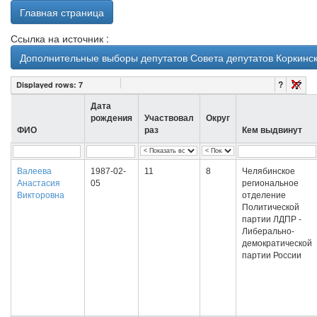
Главная страница
Ссылка на источник :
Дополнительные выборы депутатов Совета депутатов Коркинско
?
Displayed rows:
7
Дата
рождения
Участвовал
Округ
ФИО
раз
Кем выдвинут
Валеева
1987-02-
11
8
Челябинское
Анастасия
05
региональное
Викторовна
отделение
Политической
партии ЛДПР -
Либерально-
демократической
партии России