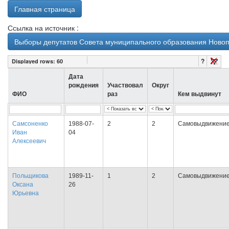
Главная страница
Ссылка на источник :
Выборы депутатов Совета муниципального образования Новопо
?
Displayed rows:
60
Дата
рождения
Участвовал
Округ
ФИО
раз
Кем выдвинут
Самсоненко
1988-07-
2
2
Самовыдвижени
Иван
04
Алексеевич
Польщикова
1989-11-
1
2
Самовыдвижени
Оксана
26
Юрьевна