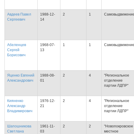
Авдеев Павел
1988-12-
2
1
Самовыдвижени
Сергеевич
14
Абеленцев
1968-07-
1
1
Самовыдвижени
Сергей
13
Борисович
Яценко Евгений
1988-08-
2
4
"Региональное
Александрович
01
отделение
партии ЛДПР"
Кияненко
1976-12-
2
4
"Региональное
Александр
21
отделение
Владимирович
партии ЛДПР"
Шапошникова
1961-11-
2
2
"Новопокровское
Светлана
03
местное