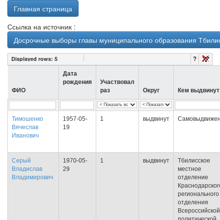
Главная страница
Ссылка на источник :
Досрочные выборы главы муниципального образования Тбилис
?
Displayed rows:
5
Дата
рождения
Участвовал
ФИО
раз
Округ
Кем выдвинут
Тимошенко
1957-05-
1
выдвинут
Самовыдвиже
Вячеслав
19
Иванович
Серый
1970-05-
1
выдвинут
Тбилисское
Владислав
29
местное
Владимирович
отделение
Краснодарског
регионального
отделения
Всероссийской
политической