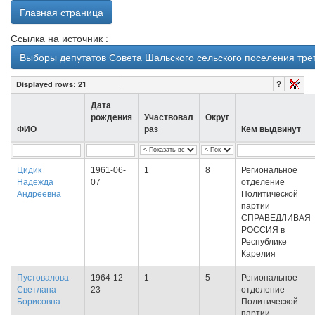
Главная страница
Ссылка на источник :
Выборы депутатов Совета Шальского сельского поселения тре
?
Displayed rows:
21
Дата
рождения
Участвовал
Округ
ФИО
раз
Кем выдвинут
Цидик
1961-06-
1
8
Региональное
Надежда
07
отделение
Андреевна
Политической
партии
СПРАВЕДЛИВАЯ
РОССИЯ в
Республике
Карелия
Пустовалова
1964-12-
1
5
Региональное
Светлана
23
отделение
Борисовна
Политической
партии