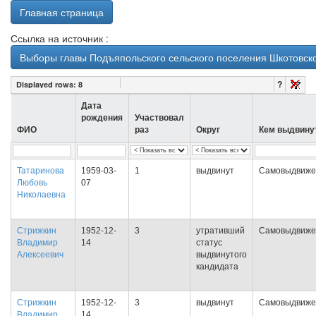
Главная страница
Ссылка на источник :
Выборы главы Подъяпольского сельского поселения Шкотовск
?
Displayed rows:
8
Дата
рождения
Участвовал
ФИО
раз
Округ
Кем выдвину
Татаринова
1959-03-
1
выдвинут
Самовыдвиже
Любовь
07
Николаевна
Стрижкин
1952-12-
3
утративший
Самовыдвиже
Владимир
14
статус
Алексеевич
выдвинутого
кандидата
Стрижкин
1952-12-
3
выдвинут
Самовыдвиже
Владимир
14