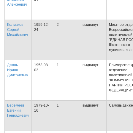
Алексеевич
Колмаков
1959-12-
2
выдвинут
Местное отд
Сергей
24
Всероссийско
Михайлович
политической
"ЕДИНАЯ РО
Шкотовского
муниципально
Дзюнь
1953-08-
1
выдвинут
Приморское к
Ирина
03
отделение
Дмитриевна
политической
"КОММУНИС
ПАРТИЯ РО
ФЕДЕРАЦИИ"
Веремеев
1979-10-
1
выдвинут
Самовыдвиже
Евгений
16
Геннадиевич