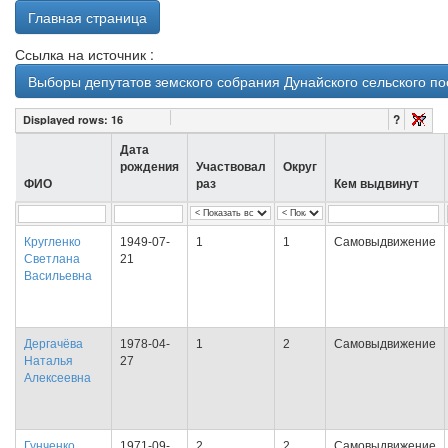
Главная страница
Ссылка на источник :
Выборы депутатов земского собрания Дунайского сельского по
?
Displayed rows:
16
Дата
рождения
Участвовал
Округ
ФИО
раз
Кем выдвинут
Кругленко
1949-07-
1
1
Самовыдвижение
Светлана
21
Васильевна
Дергачёва
1978-04-
1
2
Самовыдвижение
Наталья
27
Алексеевна
Гунченко
1971-09-
2
2
Самовыдвижение