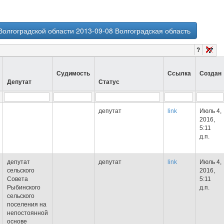
олгоградской области 2013-09-08 Волгоградская область
?
Судимость
Ссылка
Создан
Депутат
Статус
депутат
link
Июль 4,
2016,
5:11
д.п.
депутат
депутат
link
Июль 4,
сельского
2016,
Совета
5:11
Рыбинского
д.п.
сельского
поселения на
непостоянной
основе