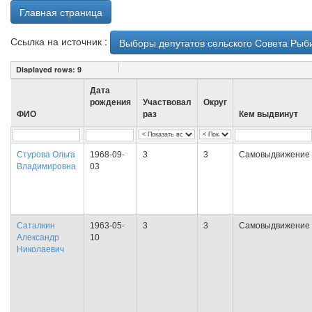
Главная страница
Ссылка на источник :
Выборы депутатов сельского Совета Рыби
Displayed rows:
9
Дата
рождения
Участвовал
Округ
ФИО
раз
Кем выдвинут
Стурова Ольга
1968-09-
3
3
Самовыдвижение
Владимировна
03
Саталкин
1963-05-
3
3
Самовыдвижение
Александр
10
Николаевич