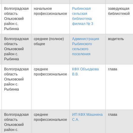
Волгоградская
начальное
Рыбинская
заведующая
область
профессиональное
сельская
библиотекой
Ольховский
библиотека
район с.
филиал № 3
Рыбинка
Волгоградская
среднее (полное)
Администрация
водитель
область
общее
Рыбинского
Ольховский
сельского
район с.
поселения
Рыбинка
Волгоградская
среднее
КФХ Объедкова
глава
область
профессиональное
В.В.
Ольховский
район с.
Рыбинка
Волгоградская
среднее
ИП КФХ Машнина
глава
область
профессиональное
С.А.
Ольховский
район с.