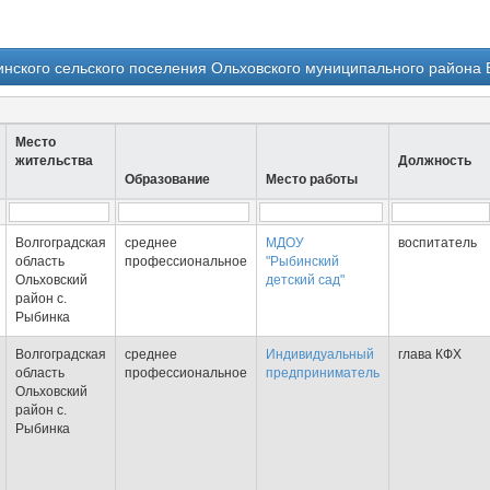
нского сельского поселения Ольховского муниципального района В
Место
жительства
Должность
Образование
Место работы
Волгоградская
среднее
МДОУ
воспитатель
область
профессиональное
"Рыбинский
Ольховский
детский сад"
район с.
Рыбинка
Волгоградская
среднее
Индивидуальный
глава КФХ
область
профессиональное
предприниматель
Ольховский
район с.
Рыбинка