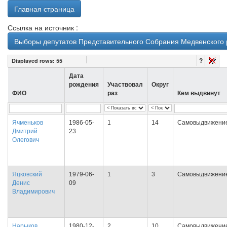
Главная страница
Ссылка на источник :
Выборы депутатов Представительного Собрания Медвенского р
?
Displayed rows:
55
Дата
рождения
Участвовал
Округ
ФИО
раз
Кем выдвинут
Ячменьков
1986-05-
1
14
Самовыдвижени
Дмитрий
23
Олегович
Яцковский
1979-06-
1
3
Самовыдвижени
Денис
09
Владимирович
Нарыков
1980-12-
2
10
Самовыдвижени