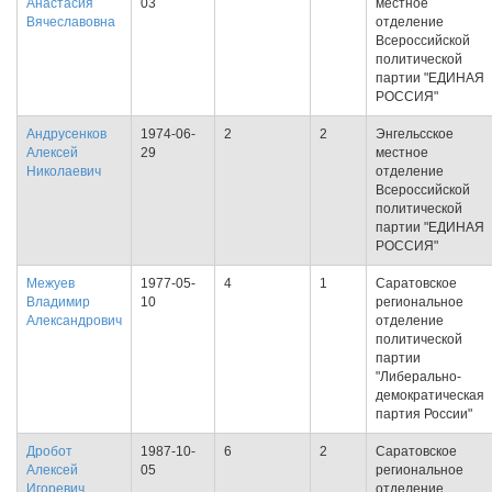
Анастасия
03
местное
Вячеславовна
отделение
Всероссийской
политической
партии "ЕДИНАЯ
РОССИЯ"
Андрусенков
1974-06-
2
2
Энгельсское
Алексей
29
местное
Николаевич
отделение
Всероссийской
политической
партии "ЕДИНАЯ
РОССИЯ"
Межуев
1977-05-
4
1
Саратовское
Владимир
10
региональное
Александрович
отделение
политической
партии
"Либерально-
демократическая
партия России"
Дробот
1987-10-
6
2
Саратовское
Алексей
05
региональное
Игоревич
отделение