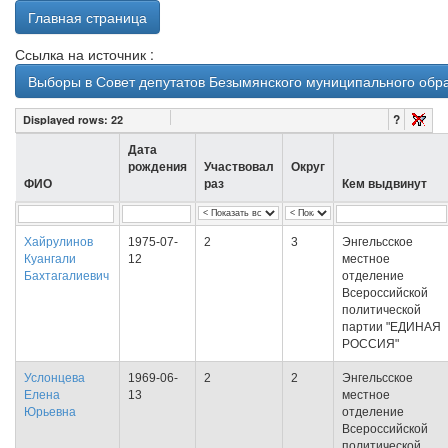
Главная страница
Ссылка на источник :
Выборы в Совет депутатов Безымянского муниципального обра
?
Displayed rows:
22
Дата
рождения
Участвовал
Округ
ФИО
раз
Кем выдвинут
Хайрулинов
1975-07-
2
3
Энгельсское
Куангали
12
местное
Бахтагалиевич
отделение
Всероссийской
политической
партии "ЕДИНАЯ
РОССИЯ"
Услонцева
1969-06-
2
2
Энгельсское
Елена
13
местное
Юрьевна
отделение
Всероссийской
политической