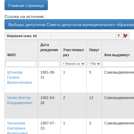
Главная страница
Ссылка на источник :
Выборы депутатов Совета депутатов муниципального образован
?
Displayed rows:
64
Дата
рождения
Участвовал
Округ
ФИО
раз
Кем выдвинут
Штыкова
1961-08-
1
5
Самовыдвижени
Галина
31
Валентиновна
Чупин Виктор
1981-04-
2
12
Самовыдвижени
Владимирович
26
Чеснокова
1987-07-
1
3
Самовыдвижени
Екатерина
23
Валерьевна