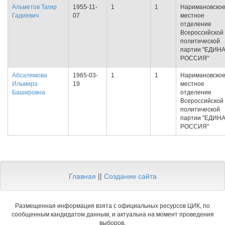
Альметов Тагир
1955-11-
1
1
Наримановско
Гадиевич
07
местное
отделение
Всероссийской
политической
партии "ЕДИН
РОССИЯ"
Абсалямова
1965-03-
1
1
Наримановско
Ильмира
19
местное
Башировна
отделение
Всероссийской
политической
партии "ЕДИН
РОССИЯ"
Главная
||
Создание сайта
Размещенная информация взята с официальных ресурсов ЦИК, по
сообщенным кандидатом данным, и актуальна на момент проведения
выборов.