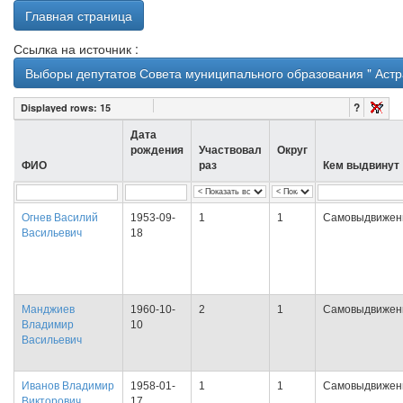
Главная страница
Ссылка на источник :
Выборы депутатов Совета муниципального образования " Астра
?
Displayed rows:
15
Дата
рождения
Участвовал
Округ
ФИО
раз
Кем выдвинут
Огнев Василий
1953-09-
1
1
Самовыдвижен
Васильевич
18
Манджиев
1960-10-
2
1
Самовыдвижен
Владимир
10
Васильевич
Иванов Владимир
1958-01-
1
1
Самовыдвижен
Викторович
17