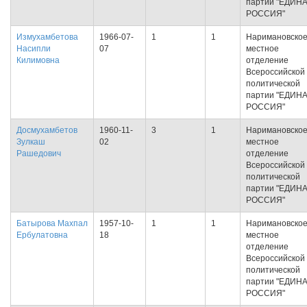
партии "ЕДИН
РОССИЯ"
Измухамбетова
1966-07-
1
1
Наримановско
Насипли
07
местное
Килимовна
отделение
Всероссийской
политической
партии "ЕДИН
РОССИЯ"
Досмухамбетов
1960-11-
3
1
Наримановско
Зулкаш
02
местное
Рашедович
отделение
Всероссийской
политической
партии "ЕДИН
РОССИЯ"
Батырова Махпал
1957-10-
1
1
Наримановско
Ербулатовна
18
местное
отделение
Всероссийской
политической
партии "ЕДИН
РОССИЯ"