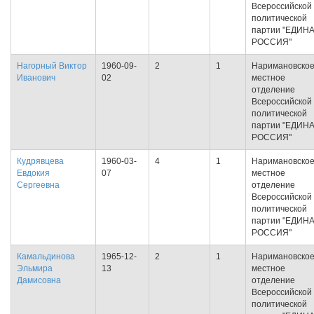
Всероссийской
политической
партии "ЕДИН
РОССИЯ"
Нагорный Виктор
1960-09-
2
1
Наримановско
Иванович
02
местное
отделение
Всероссийской
политической
партии "ЕДИН
РОССИЯ"
Кудрявцева
1960-03-
4
1
Наримановско
Евдокия
07
местное
Сергеевна
отделение
Всероссийской
политической
партии "ЕДИН
РОССИЯ"
Камальдинова
1965-12-
2
1
Наримановско
Эльмира
13
местное
Дамисовна
отделение
Всероссийской
политической