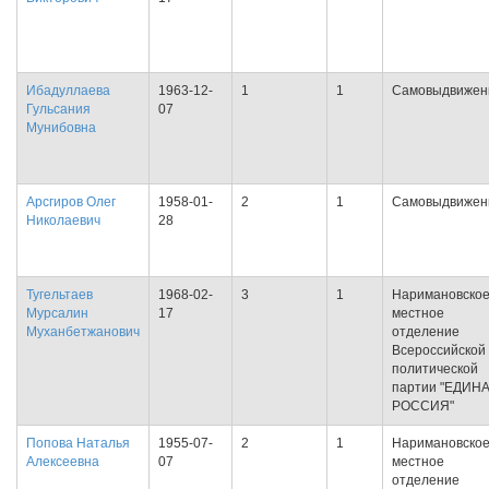
Ибадуллаева
1963-12-
1
1
Самовыдвижен
Гульсания
07
Мунибовна
Арсгиров Олег
1958-01-
2
1
Самовыдвижен
Николаевич
28
Тугельтаев
1968-02-
3
1
Наримановско
Мурсалин
17
местное
Муханбетжанович
отделение
Всероссийской
политической
партии "ЕДИН
РОССИЯ"
Попова Наталья
1955-07-
2
1
Наримановско
Алексеевна
07
местное
отделение